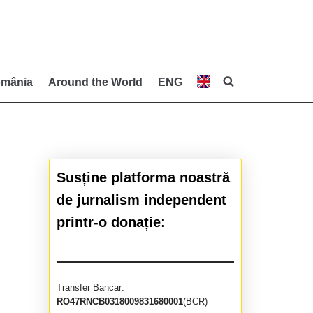
mânia
Around the World
ENG
Susține platforma noastră
de jurnalism independent
printr-o donație:
Transfer Bancar:
RO47RNCB0318009831680001
(BCR)