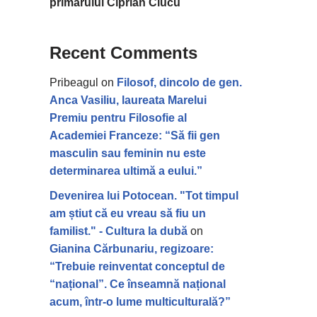
primarului Ciprian Ciucu
Recent Comments
Pribeagul
on
Filosof, dincolo de gen.
Anca Vasiliu, laureata Marelui
Premiu pentru Filosofie al
Academiei Franceze: “Să fii gen
masculin sau feminin nu este
determinarea ultimă a eului.”
Devenirea lui Potocean. "Tot timpul
am știut că eu vreau să fiu un
familist." - Cultura la dubă
on
Gianina Cărbunariu, regizoare:
“Trebuie reinventat conceptul de
“național”. Ce înseamnă național
acum, într-o lume multiculturală?”