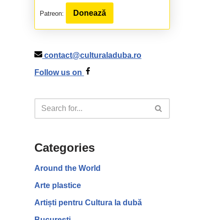
Donează
Patreon:
contact@culturaladuba.ro
Follow us on
Categories
Around the World
Arte plastice
Artiști pentru Cultura la dubă
București