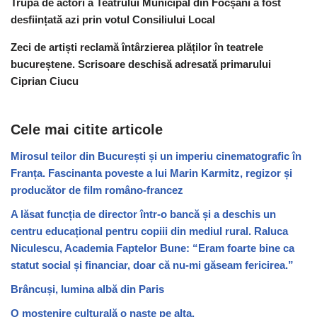
Trupa de actori a Teatrului Municipal din Focșani a fost
desființată azi prin votul Consiliului Local
Zeci de artiști reclamă întârzierea plăților în teatrele
bucureștene. Scrisoare deschisă adresată primarului
Ciprian Ciucu
Cele mai citite articole
Mirosul teilor din București și un imperiu cinematografic în
Franța. Fascinanta poveste a lui Marin Karmitz, regizor și
producător de film româno-francez
A lăsat funcția de director într-o bancă și a deschis un
centru educațional pentru copiii din mediul rural. Raluca
Niculescu, Academia Faptelor Bune: “Eram foarte bine ca
statut social și financiar, doar că nu-mi găseam fericirea.”
Brâncuși, lumina albă din Paris
O moștenire culturală o naște pe alta.