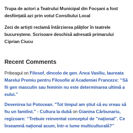
Trupa de actori a Teatrului Municipal din Focșani a fost
desființată azi prin votul Consiliului Local
Zeci de artiști reclamă întârzierea plăților în teatrele
bucureștene. Scrisoare deschisă adresată primarului
Ciprian Ciucu
Recent Comments
Pribeagul
on
Filosof, dincolo de gen. Anca Vasiliu, laureata
Marelui Premiu pentru Filosofie al Academiei Franceze: “Să
fii gen masculin sau feminin nu este determinarea ultimă a
eului.”
Devenirea lui Potocean. "Tot timpul am știut că eu vreau să
fiu un familist." - Cultura la dubă
on
Gianina Cărbunariu,
regizoare: “Trebuie reinventat conceptul de “național”. Ce
înseamnă național acum, într-o lume multiculturală?”