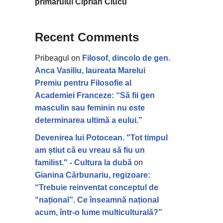
primarului Ciprian Ciucu
Recent Comments
Pribeagul
on
Filosof, dincolo de gen.
Anca Vasiliu, laureata Marelui
Premiu pentru Filosofie al
Academiei Franceze: “Să fii gen
masculin sau feminin nu este
determinarea ultimă a eului.”
Devenirea lui Potocean. "Tot timpul
am știut că eu vreau să fiu un
familist." - Cultura la dubă
on
Gianina Cărbunariu, regizoare:
“Trebuie reinventat conceptul de
“național”. Ce înseamnă național
acum, într-o lume multiculturală?”