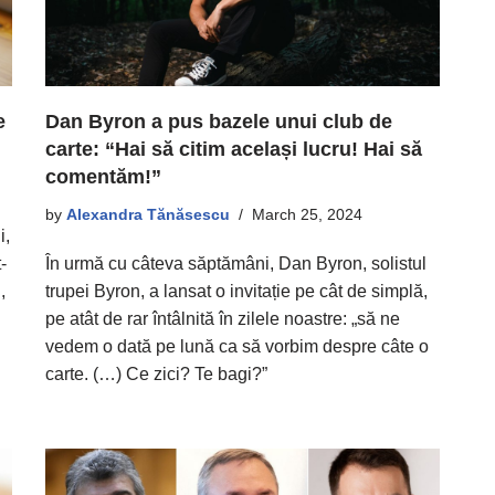
Dan Byron a pus bazele unui club de
e
carte: “Hai să citim același lucru! Hai să
comentăm!”
by
Alexandra Tănăsescu
March 25, 2024
i,
În urmă cu câteva săptămâni, Dan Byron, solistul
-
trupei Byron, a lansat o invitație pe cât de simplă,
,
pe atât de rar întâlnită în zilele noastre: „să ne
vedem o dată pe lună ca să vorbim despre câte o
carte. (…) Ce zici? Te bagi?”