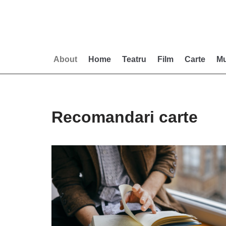
Skip
to
content
About
Home
Teatru
Film
Carte
Mu
Recomandari carte