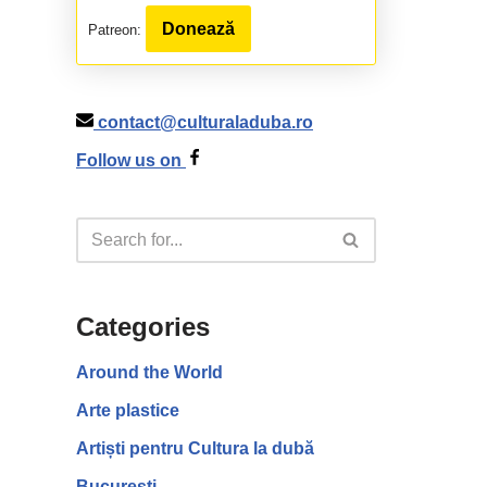
Donează
Patreon:
contact@culturaladuba.ro
Follow us on
Categories
Around the World
Arte plastice
Artiști pentru Cultura la dubă
București