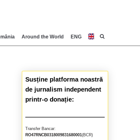
mânia
Around the World
ENG
Susține platforma noastră
de jurnalism independent
printr-o donație:
Transfer Bancar:
RO47RNCB0318009831680001
(BCR)