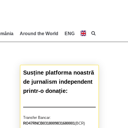
mânia
Around the World
ENG
Susține platforma noastră
de jurnalism independent
printr-o donație:
Transfer Bancar:
RO47RNCB0318009831680001
(BCR)