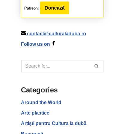
Donează
Patreon:
contact@culturaladuba.ro
Follow us on
Categories
Around the World
Arte plastice
Artiști pentru Cultura la dubă
București