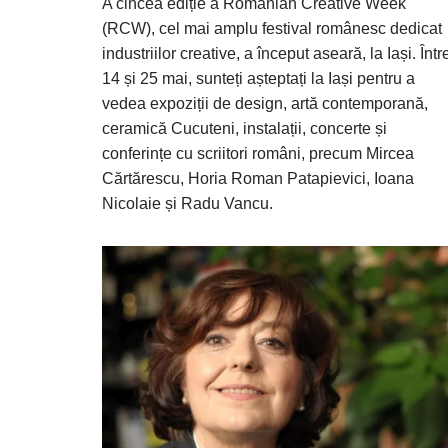
A cincea ediție a Romanian Creative Week
(RCW), cel mai amplu festival românesc dedicat
industriilor creative, a început aseară, la Iași. Într
14 și 25 mai, sunteți așteptați la Iași pentru a
vedea expoziții de design, artă contemporană,
ceramică Cucuteni, instalații, concerte și
conferințe cu scriitori români, precum Mircea
Cărtărescu, Horia Roman Patapievici, Ioana
Nicolaie și Radu Vancu.