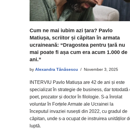
Cum ne mai iubim azi țara? Pavlo
Matiușa, scriitor și căpitan în armata
ucraineană: “Dragostea pentru țară nu
mai poate fi așa cum era acum 1.000 de
ani.”
by
Alexandra Tănăsescu
November 3, 2025
INTERVIU Pavlo Matiușa are 42 de ani și este
specializat în strategie de business, dar totodată
poet, prozator și doctor în filologie. S-a înrolat
voluntar în Forțele Armate ale Ucrainei la
începutul invaziei rusești din 2022, cu gradul de
căpitan, unde s-a ocupat de instruirea unităților 
luptă.