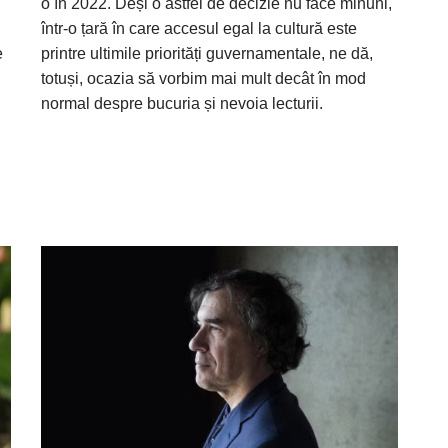
o în 2022. Deși o astfel de decizie nu face minuni,
într-o țară în care accesul egal la cultură este
e
printre ultimile priorități guvernamentale, ne dă,
totuși, ocazia să vorbim mai mult decât în mod
normal despre bucuria și nevoia lecturii.