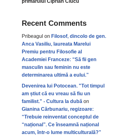
primarului Ciprian Ciucu
Recent Comments
Pribeagul
on
Filosof, dincolo de gen.
Anca Vasiliu, laureata Marelui
Premiu pentru Filosofie al
Academiei Franceze: “Să fii gen
masculin sau feminin nu este
determinarea ultimă a eului.”
Devenirea lui Potocean. "Tot timpul
am știut că eu vreau să fiu un
familist." - Cultura la dubă
on
Gianina Cărbunariu, regizoare:
“Trebuie reinventat conceptul de
“național”. Ce înseamnă național
acum, într-o lume multiculturală?”