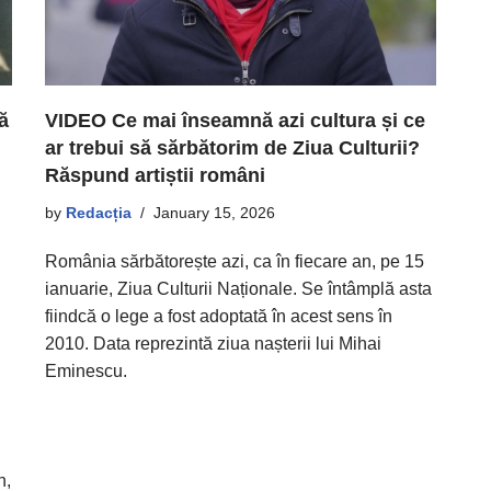
ă
VIDEO Ce mai înseamnă azi cultura și ce
ar trebui să sărbătorim de Ziua Culturii?
Răspund artiștii români
by
Redacția
January 15, 2026
România sărbătorește azi, ca în fiecare an, pe 15
ianuarie, Ziua Culturii Naționale. Se întâmplă asta
fiindcă o lege a fost adoptată în acest sens în
2010. Data reprezintă ziua nașterii lui Mihai
Eminescu.
n,