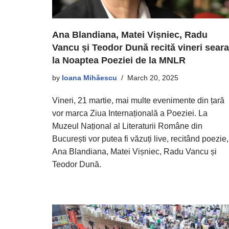
Ana Blandiana, Matei Vișniec, Radu
Vancu și Teodor Dună recită vineri seara
la Noaptea Poeziei de la MNLR
by
Ioana Mihăescu
March 20, 2025
Vineri, 21 martie, mai multe evenimente din țară
vor marca Ziua Internațională a Poeziei. La
Muzeul Național al Literaturii Române din
București vor putea fi văzuți live, recitând poezie,
Ana Blandiana, Matei Vișniec, Radu Vancu și
Teodor Dună.