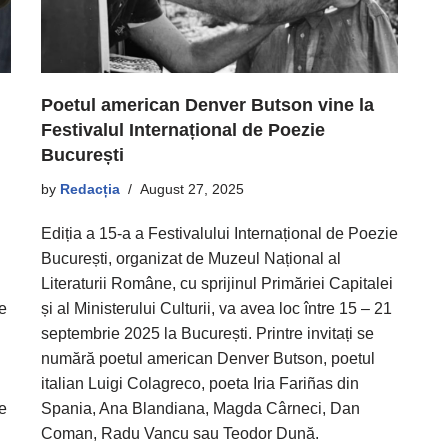
Poetul american Denver Butson vine la
Festivalul Internațional de Poezie
București
by
Redacția
August 27, 2025
Ediția a 15-a a Festivalului Internațional de Poezie
București, organizat de Muzeul Național al
Literaturii Române, cu sprijinul Primăriei Capitalei
 e
și al Ministerului Culturii, va avea loc între 15 – 21
septembrie 2025 la București. Printre invitați se
numără poetul american Denver Butson, poetul
italian Luigi Colagreco, poeta Iria Fariñas din
de
Spania, Ana Blandiana, Magda Cârneci, Dan
Coman, Radu Vancu sau Teodor Dună.