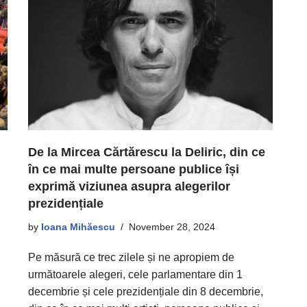
De la Mircea Cărtărescu la Deliric, din ce
în ce mai multe persoane publice își
exprimă viziunea asupra alegerilor
prezidențiale
by
Ioana Mihăescu
November 28, 2024
Pe măsură ce trec zilele și ne apropiem de
următoarele alegeri, cele parlamentare din 1
decembrie și cele prezidențiale din 8 decembrie,