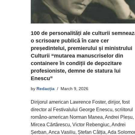
100 de personalități ale culturii semneaz
o scrisoare publică în care cer
președintelui, premierului și ministrului
Culturii “mutarea manuscriselor din
containere în condiții de depozitare
profesioniste, demne de statura lui
Enescu”
by
Redacția
March 9, 2026
Dirijorul american Lawrence Foster, dirijor, fost
director al Festivalului George Enescu, scriitorul
româno-american Norman Manea, Andrei Pleșu,
Mircea Cărtărescu, Victor Rebengiuc, Andrei
Șerban, Anca Vasiliu, Ștefan Câlția, Ada Solomo