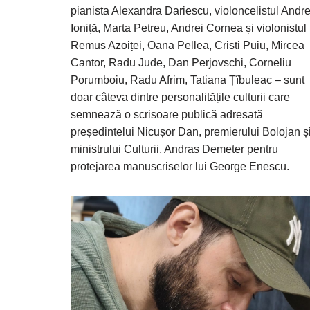
pianista Alexandra Dariescu, violoncelistul Andre
Ioniță, Marta Petreu, Andrei Cornea și violonistul
Remus Azoiței, Oana Pellea, Cristi Puiu, Mircea
Cantor, Radu Jude, Dan Perjovschi, Corneliu
Porumboiu, Radu Afrim, Tatiana Țîbuleac – sunt
doar câteva dintre personalitățile culturii care
semnează o scrisoare publică adresată
președintelui Nicușor Dan, premierului Bolojan ș
ministrului Culturii, Andras Demeter pentru
protejarea manuscriselor lui George Enescu.