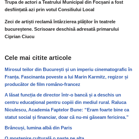
Trupa de actori a Teatrului Municipal din Focșani a fost
desființată azi prin votul Consiliului Local
Zeci de artiști reclamă întârzierea plăților în teatrele
bucureștene. Scrisoare deschisă adresată primarului
Ciprian Ciucu
Cele mai citite articole
Mirosul teilor din București și un imperiu cinematografic în
Franța. Fascinanta poveste a lui Marin Karmitz, regizor și
producător de film româno-francez
A lăsat funcția de director într-o bancă și a deschis un
centru educațional pentru copiii din mediul rural. Raluca
Niculescu, Academia Faptelor Bune: “Eram foarte bine ca
statut social și financiar, doar că nu-mi găseam fericirea.”
Brâncuși, lumina albă din Paris
O moștenire culturală o naște pe alta.