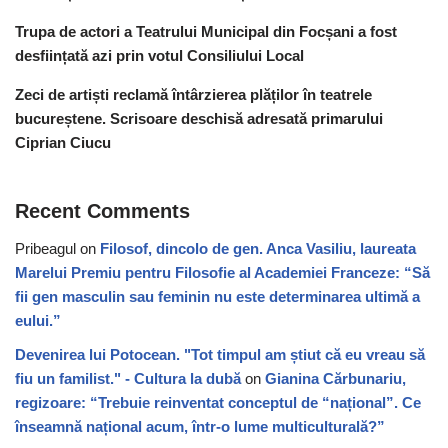
Trupa de actori a Teatrului Municipal din Focșani a fost
desființată azi prin votul Consiliului Local
Zeci de artiști reclamă întârzierea plăților în teatrele
bucureștene. Scrisoare deschisă adresată primarului
Ciprian Ciucu
Recent Comments
Pribeagul
on
Filosof, dincolo de gen. Anca Vasiliu, laureata
Marelui Premiu pentru Filosofie al Academiei Franceze: “Să
fii gen masculin sau feminin nu este determinarea ultimă a
eului.”
Devenirea lui Potocean. "Tot timpul am știut că eu vreau să
fiu un familist." - Cultura la dubă
on
Gianina Cărbunariu,
regizoare: “Trebuie reinventat conceptul de “național”. Ce
înseamnă național acum, într-o lume multiculturală?”