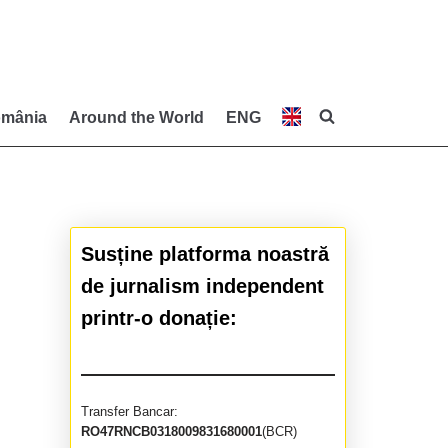
mânia
Around the World
ENG
Susține platforma noastră
de jurnalism independent
printr-o donație:
Transfer Bancar:
RO47RNCB0318009831680001
(BCR)