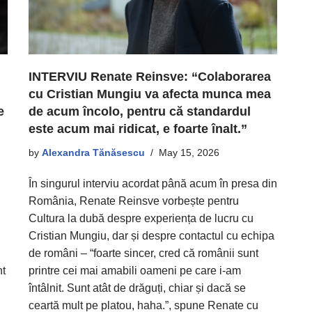
INTERVIU Renate Reinsve: “Colaborarea
cu Cristian Mungiu va afecta munca mea
e
de acum încolo, pentru că standardul
este acum mai ridicat, e foarte înalt.”
by
Alexandra Tănăsescu
May 15, 2026
În singurul interviu acordat până acum în presa din
România, Renate Reinsve vorbește pentru
Cultura la dubă despre experiența de lucru cu
Cristian Mungiu, dar și despre contactul cu echipa
de români – “foarte sincer, cred că românii sunt
nt
printre cei mai amabili oameni pe care i-am
întâlnit. Sunt atât de drăguți, chiar și dacă se
ceartă mult pe platou, haha.”, spune Renate cu