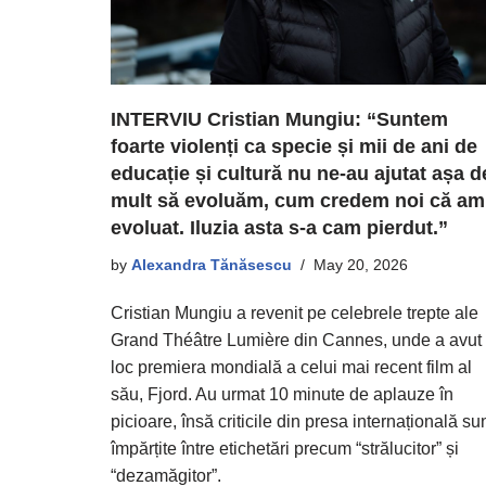
INTERVIU Cristian Mungiu: “Suntem
foarte violenți ca specie și mii de ani de
educație și cultură nu ne-au ajutat așa d
mult să evoluăm, cum credem noi că am
evoluat. Iluzia asta s-a cam pierdut.”
by
Alexandra Tănăsescu
May 20, 2026
Cristian Mungiu a revenit pe celebrele trepte ale
Grand Théâtre Lumière din Cannes, unde a avut
loc premiera mondială a celui mai recent film al
său, Fjord. Au urmat 10 minute de aplauze în
picioare, însă criticile din presa internațională su
împărțite între etichetări precum “strălucitor” și
“dezamăgitor”.