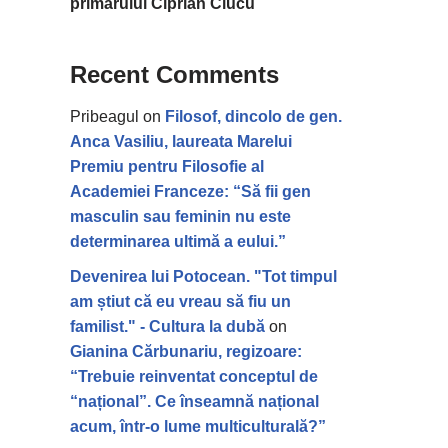
primarului Ciprian Ciucu
Recent Comments
Pribeagul
on
Filosof, dincolo de gen.
Anca Vasiliu, laureata Marelui
Premiu pentru Filosofie al
Academiei Franceze: “Să fii gen
masculin sau feminin nu este
determinarea ultimă a eului.”
Devenirea lui Potocean. "Tot timpul
am știut că eu vreau să fiu un
familist." - Cultura la dubă
on
Gianina Cărbunariu, regizoare:
“Trebuie reinventat conceptul de
“național”. Ce înseamnă național
acum, într-o lume multiculturală?”