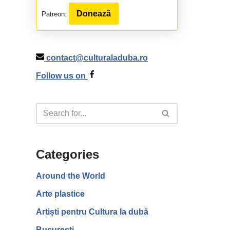
Donează
Patreon:
contact@culturaladuba.ro
Follow us on
Categories
Around the World
Arte plastice
Artiști pentru Cultura la dubă
București