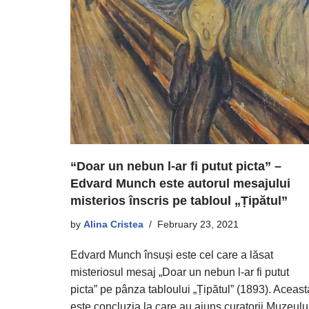
“Doar un nebun l-ar fi putut picta” –
Edvard Munch este autorul mesajului
misterios înscris pe tabloul „Țipătul”
by
Alina Cristea
February 23, 2021
Edvard Munch însuși este cel care a lăsat
misteriosul mesaj „Doar un nebun l-ar fi putut
picta” pe pânza tabloului „Țipătul” (1893). Aceast
este concluzia la care au ajuns curatorii Muzeulu