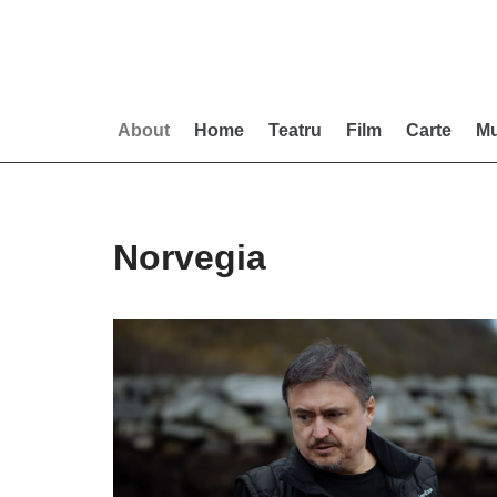
Skip
to
content
About
Home
Teatru
Film
Carte
Mu
Norvegia