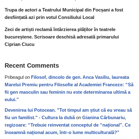
Trupa de actori a Teatrului Municipal din Focșani a fost
desființată azi prin votul Consiliului Local
Zeci de artiști reclamă întârzierea plăților în teatrele
bucureștene. Scrisoare deschisă adresată primarului
Ciprian Ciucu
Recent Comments
Pribeagul
on
Filosof, dincolo de gen. Anca Vasiliu, laureata
Marelui Premiu pentru Filosofie al Academiei Franceze: “Să
fii gen masculin sau feminin nu este determinarea ultimă a
eului.”
Devenirea lui Potocean. "Tot timpul am știut că eu vreau să
fiu un familist." - Cultura la dubă
on
Gianina Cărbunariu,
regizoare: “Trebuie reinventat conceptul de “național”. Ce
înseamnă național acum, într-o lume multiculturală?”