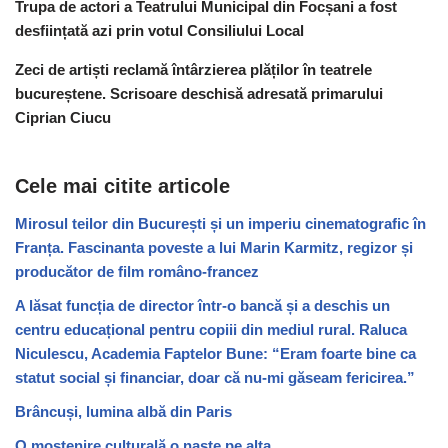
Trupa de actori a Teatrului Municipal din Focșani a fost
desființată azi prin votul Consiliului Local
Zeci de artiști reclamă întârzierea plăților în teatrele
bucureștene. Scrisoare deschisă adresată primarului
Ciprian Ciucu
Cele mai citite articole
Mirosul teilor din București și un imperiu cinematografic în
Franța. Fascinanta poveste a lui Marin Karmitz, regizor și
producător de film româno-francez
A lăsat funcția de director într-o bancă și a deschis un
centru educațional pentru copiii din mediul rural. Raluca
Niculescu, Academia Faptelor Bune: “Eram foarte bine ca
statut social și financiar, doar că nu-mi găseam fericirea.”
Brâncuși, lumina albă din Paris
O moștenire culturală o naște pe alta.