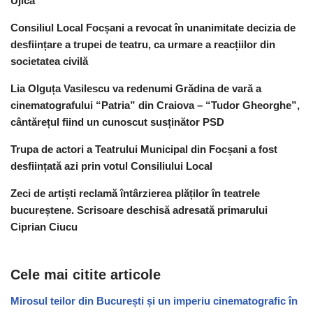
Ujică
Consiliul Local Focșani a revocat în unanimitate decizia de
desființare a trupei de teatru, ca urmare a reacțiilor din
societatea civilă
Lia Olguța Vasilescu va redenumi Grădina de vară a
cinematografului “Patria” din Craiova – “Tudor Gheorghe”,
cântărețul fiind un cunoscut susținător PSD
Trupa de actori a Teatrului Municipal din Focșani a fost
desființată azi prin votul Consiliului Local
Zeci de artiști reclamă întârzierea plăților în teatrele
bucureștene. Scrisoare deschisă adresată primarului
Ciprian Ciucu
Cele mai citite articole
Mirosul teilor din București și un imperiu cinematografic în