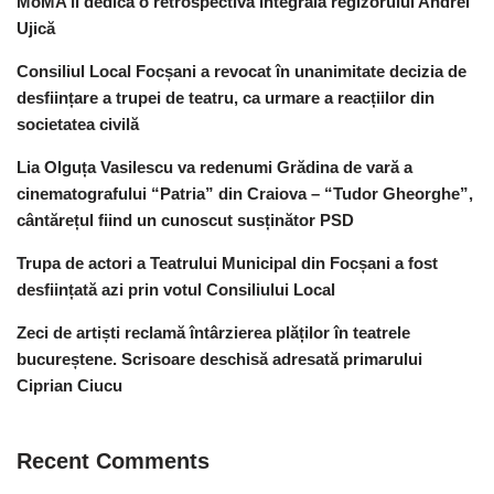
MoMA îi dedică o retrospectivă integrală regizorului Andrei
Ujică
Consiliul Local Focșani a revocat în unanimitate decizia de
desființare a trupei de teatru, ca urmare a reacțiilor din
societatea civilă
Lia Olguța Vasilescu va redenumi Grădina de vară a
cinematografului “Patria” din Craiova – “Tudor Gheorghe”,
cântărețul fiind un cunoscut susținător PSD
Trupa de actori a Teatrului Municipal din Focșani a fost
desființată azi prin votul Consiliului Local
Zeci de artiști reclamă întârzierea plăților în teatrele
bucureștene. Scrisoare deschisă adresată primarului
Ciprian Ciucu
Recent Comments