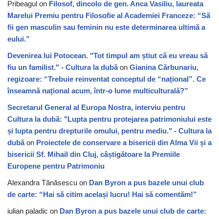
Pribeagul
on
Filosof, dincolo de gen. Anca Vasiliu, laureata
Marelui Premiu pentru Filosofie al Academiei Franceze: “Să
fii gen masculin sau feminin nu este determinarea ultimă a
eului.”
Devenirea lui Potocean. "Tot timpul am știut că eu vreau să
fiu un familist." - Cultura la dubă
on
Gianina Cărbunariu,
regizoare: “Trebuie reinventat conceptul de “național”. Ce
înseamnă național acum, într-o lume multiculturală?”
Secretarul General al Europa Nostra, interviu pentru
Cultura la dubă: "Lupta pentru protejarea patrimoniului este
și lupta pentru drepturile omului, pentru mediu." - Cultura la
dubă
on
Proiectele de conservare a bisericii din Alma Vii și a
bisericii Sf. Mihail din Cluj, câștigătoare la Premiile
Europene pentru Patrimoniu
Alexandra Tănăsescu
on
Dan Byron a pus bazele unui club
de carte: “Hai să citim același lucru! Hai să comentăm!”
iulian paladic
on
Dan Byron a pus bazele unui club de carte: