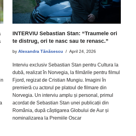
INTERVIU Sebastian Stan: “Traumele ori
a
te distrug, ori te nasc sau te renasc.”
a
by
Alexandra Tănăsescu
April 24, 2026
Interviu exclusiv Sebastian Stan pentru Cultura la
dubă, realizat în Norvegia, la filmările pentru filmul
Fjord, regizat de Cristian Mungiu. Imagini în
in
premieră cu actorul pe platoul de filmare din
Norvegia. Un interviu amplu și personal, primul
acordat de Sebastian Stan unei publicații din
a
România, după câștigarea Globului de Aur și
nominalizarea la Premiile Oscar