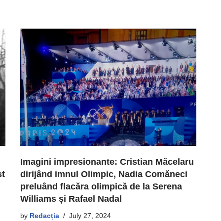
Imagini impresionante: Cristian Măcelaru
st
dirijând imnul Olimpic, Nadia Comăneci
preluând flacăra olimpică de la Serena
Williams și Rafael Nadal
by
Redacția
July 27, 2024