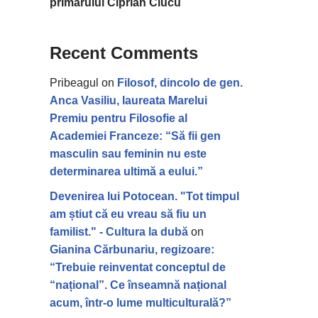
primarului Ciprian Ciucu
Recent Comments
Pribeagul
on
Filosof, dincolo de gen.
Anca Vasiliu, laureata Marelui
Premiu pentru Filosofie al
Academiei Franceze: “Să fii gen
masculin sau feminin nu este
determinarea ultimă a eului.”
Devenirea lui Potocean. "Tot timpul
am știut că eu vreau să fiu un
familist." - Cultura la dubă
on
Gianina Cărbunariu, regizoare:
“Trebuie reinventat conceptul de
“național”. Ce înseamnă național
acum, într-o lume multiculturală?”