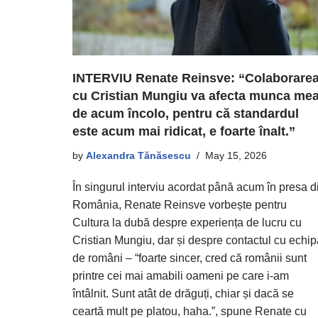
INTERVIU Renate Reinsve: “Colaborare
cu Cristian Mungiu va afecta munca me
de acum încolo, pentru că standardul
este acum mai ridicat, e foarte înalt.”
by
Alexandra Tănăsescu
May 15, 2026
În singurul interviu acordat până acum în presa d
România, Renate Reinsve vorbește pentru
Cultura la dubă despre experiența de lucru cu
Cristian Mungiu, dar și despre contactul cu echip
de români – “foarte sincer, cred că românii sunt
printre cei mai amabili oameni pe care i-am
întâlnit. Sunt atât de drăguți, chiar și dacă se
ceartă mult pe platou, haha.”, spune Renate cu