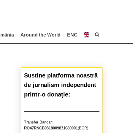
mânia
Around the World
ENG
Susține platforma noastră
de jurnalism independent
printr-o donație:
Transfer Bancar:
RO47RNCB0318009831680001
(BCR)