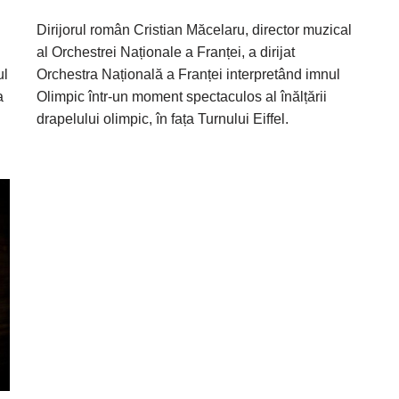
Dirijorul român Cristian Măcelaru, director muzical
al Orchestrei Naționale a Franței, a dirijat
ul
Orchestra Națională a Franței interpretând imnul
a
Olimpic într-un moment spectaculos al înălțării
drapelului olimpic, în fața Turnului Eiffel.