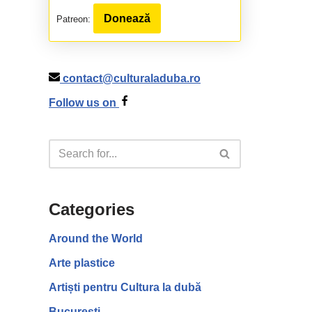
Donează
Patreon:
contact@culturaladuba.ro
Follow us on
Categories
Around the World
Arte plastice
Artiști pentru Cultura la dubă
București