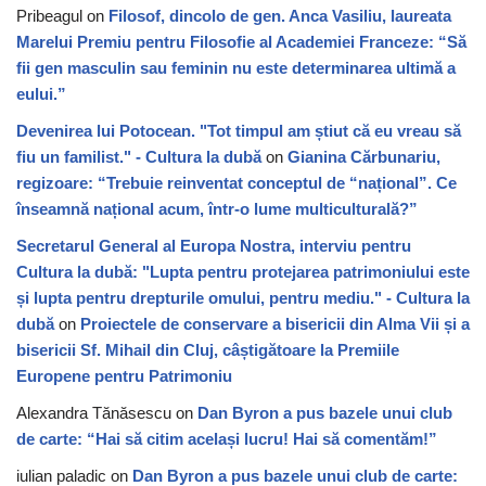
Pribeagul
on
Filosof, dincolo de gen. Anca Vasiliu, laureata
Marelui Premiu pentru Filosofie al Academiei Franceze: “Să
fii gen masculin sau feminin nu este determinarea ultimă a
eului.”
Devenirea lui Potocean. "Tot timpul am știut că eu vreau să
fiu un familist." - Cultura la dubă
on
Gianina Cărbunariu,
regizoare: “Trebuie reinventat conceptul de “național”. Ce
înseamnă național acum, într-o lume multiculturală?”
Secretarul General al Europa Nostra, interviu pentru
Cultura la dubă: "Lupta pentru protejarea patrimoniului este
și lupta pentru drepturile omului, pentru mediu." - Cultura la
dubă
on
Proiectele de conservare a bisericii din Alma Vii și a
bisericii Sf. Mihail din Cluj, câștigătoare la Premiile
Europene pentru Patrimoniu
Alexandra Tănăsescu
on
Dan Byron a pus bazele unui club
de carte: “Hai să citim același lucru! Hai să comentăm!”
iulian paladic
on
Dan Byron a pus bazele unui club de carte: