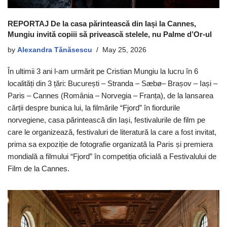
REPORTAJ De la casa părintească din Iași la Cannes,
Mungiu invită copiii să privească stelele, nu Palme d’Or-ul
by
Alexandra Tănăsescu
May 25, 2026
În ultimii 3 ani l-am urmărit pe Cristian Mungiu la lucru în 6
localități din 3 țări: București – Stranda – Sæbø– Brașov – Iași –
Paris – Cannes (România – Norvegia – Franța), de la lansarea
cărții despre bunica lui, la filmările “Fjord” în fiordurile
norvegiene, casa părintească din Iași, festivalurile de film pe
care le organizează, festivaluri de literatură la care a fost invitat,
prima sa expoziție de fotografie organizată la Paris și premiera
mondială a filmului “Fjord” în competiția oficială a Festivalului de
Film de la Cannes.