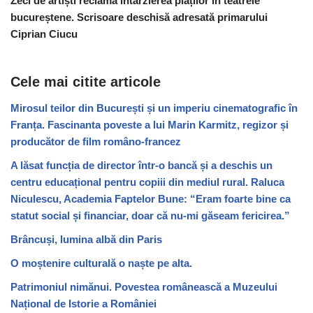
Zeci de artiști reclamă întârzierea plăților în teatrele
bucureștene. Scrisoare deschisă adresată primarului
Ciprian Ciucu
Cele mai citite articole
Mirosul teilor din București și un imperiu cinematografic în
Franța. Fascinanta poveste a lui Marin Karmitz, regizor și
producător de film româno-francez
A lăsat funcția de director într-o bancă și a deschis un
centru educațional pentru copiii din mediul rural. Raluca
Niculescu, Academia Faptelor Bune: “Eram foarte bine ca
statut social și financiar, doar că nu-mi găseam fericirea.”
Brâncuși, lumina albă din Paris
O moștenire culturală o naște pe alta.
Patrimoniul nimănui. Povestea românească a Muzeului
Național de Istorie a României