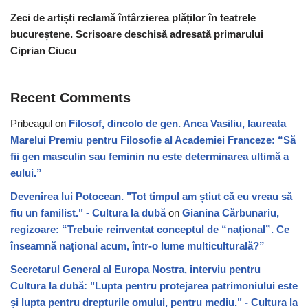
Zeci de artiști reclamă întârzierea plăților în teatrele
bucureștene. Scrisoare deschisă adresată primarului
Ciprian Ciucu
Recent Comments
Pribeagul
on
Filosof, dincolo de gen. Anca Vasiliu, laureata
Marelui Premiu pentru Filosofie al Academiei Franceze: “Să
fii gen masculin sau feminin nu este determinarea ultimă a
eului.”
Devenirea lui Potocean. "Tot timpul am știut că eu vreau să
fiu un familist." - Cultura la dubă
on
Gianina Cărbunariu,
regizoare: “Trebuie reinventat conceptul de “național”. Ce
înseamnă național acum, într-o lume multiculturală?”
Secretarul General al Europa Nostra, interviu pentru
Cultura la dubă: "Lupta pentru protejarea patrimoniului este
și lupta pentru drepturile omului, pentru mediu." - Cultura la