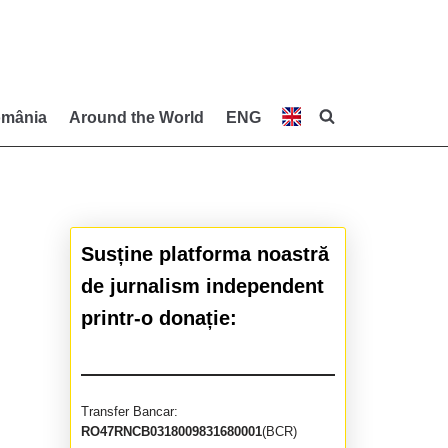
mânia
Around the World
ENG
Susține platforma noastră
de jurnalism independent
printr-o donație:
Transfer Bancar:
RO47RNCB0318009831680001
(BCR)