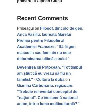
primarului Ciprian Ciucu
Recent Comments
Pribeagul
on
Filosof, dincolo de gen.
Anca Vasiliu, laureata Marelui
Premiu pentru Filosofie al
Academiei Franceze: “Să fii gen
masculin sau feminin nu este
determinarea ultimă a eului.”
Devenirea lui Potocean. "Tot timpul
am știut că eu vreau să fiu un
familist." - Cultura la dubă
on
Gianina Cărbunariu, regizoare:
“Trebuie reinventat conceptul de
“național”. Ce înseamnă național
acum, într-o lume multiculturală?”