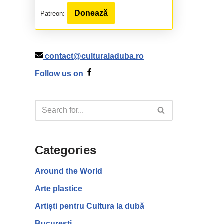
Donează
Patreon:
contact@culturaladuba.ro
Follow us on
Categories
Around the World
Arte plastice
Artiști pentru Cultura la dubă
București