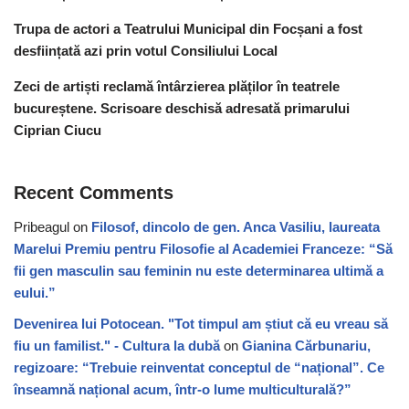
Trupa de actori a Teatrului Municipal din Focșani a fost
desființată azi prin votul Consiliului Local
Zeci de artiști reclamă întârzierea plăților în teatrele
bucureștene. Scrisoare deschisă adresată primarului
Ciprian Ciucu
Recent Comments
Pribeagul
on
Filosof, dincolo de gen. Anca Vasiliu, laureata
Marelui Premiu pentru Filosofie al Academiei Franceze: “Să
fii gen masculin sau feminin nu este determinarea ultimă a
eului.”
Devenirea lui Potocean. "Tot timpul am știut că eu vreau să
fiu un familist." - Cultura la dubă
on
Gianina Cărbunariu,
regizoare: “Trebuie reinventat conceptul de “național”. Ce
înseamnă național acum, într-o lume multiculturală?”