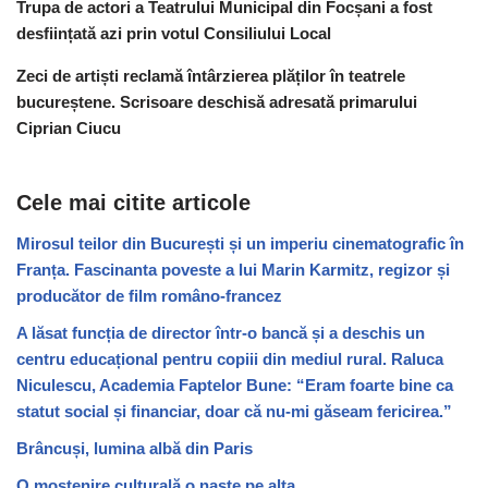
Trupa de actori a Teatrului Municipal din Focșani a fost
desființată azi prin votul Consiliului Local
Zeci de artiști reclamă întârzierea plăților în teatrele
bucureștene. Scrisoare deschisă adresată primarului
Ciprian Ciucu
Cele mai citite articole
Mirosul teilor din București și un imperiu cinematografic în
Franța. Fascinanta poveste a lui Marin Karmitz, regizor și
producător de film româno-francez
A lăsat funcția de director într-o bancă și a deschis un
centru educațional pentru copiii din mediul rural. Raluca
Niculescu, Academia Faptelor Bune: “Eram foarte bine ca
statut social și financiar, doar că nu-mi găseam fericirea.”
Brâncuși, lumina albă din Paris
O moștenire culturală o naște pe alta.