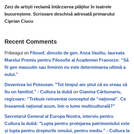
Zeci de artiști reclamă întârzierea plăților în teatrele
bucureștene. Scrisoare deschisă adresată primarului
Ciprian Ciucu
Recent Comments
Pribeagul
on
Filosof, dincolo de gen. Anca Vasiliu, laureata
Marelui Premiu pentru Filosofie al Academiei Franceze: “Să
fii gen masculin sau feminin nu este determinarea ultimă a
eului.”
Devenirea lui Potocean. "Tot timpul am știut că eu vreau să
fiu un familist." - Cultura la dubă
on
Gianina Cărbunariu,
regizoare: “Trebuie reinventat conceptul de “național”. Ce
înseamnă național acum, într-o lume multiculturală?”
Secretarul General al Europa Nostra, interviu pentru
Cultura la dubă: "Lupta pentru protejarea patrimoniului este
și lupta pentru drepturile omului, pentru mediu." - Cultura la