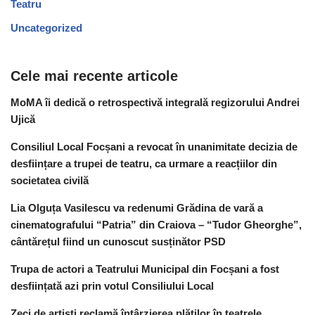
Teatru
Uncategorized
Cele mai recente articole
MoMA îi dedică o retrospectivă integrală regizorului Andrei
Ujică
Consiliul Local Focșani a revocat în unanimitate decizia de
desființare a trupei de teatru, ca urmare a reacțiilor din
societatea civilă
Lia Olguța Vasilescu va redenumi Grădina de vară a
cinematografului “Patria” din Craiova – “Tudor Gheorghe”,
cântărețul fiind un cunoscut susținător PSD
Trupa de actori a Teatrului Municipal din Focșani a fost
desființată azi prin votul Consiliului Local
Zeci de artiști reclamă întârzierea plăților în teatrele