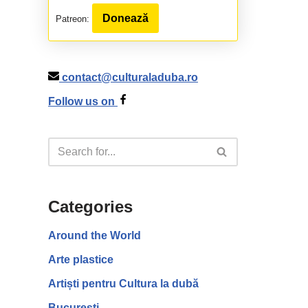
Donează
Patreon:
contact@culturaladuba.ro
Follow us on
Categories
Around the World
Arte plastice
Artiști pentru Cultura la dubă
București