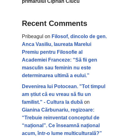
primarului Ciprian Ciucu
Recent Comments
Pribeagul
on
Filosof, dincolo de gen.
Anca Vasiliu, laureata Marelui
Premiu pentru Filosofie al
Academiei Franceze: “Să fii gen
masculin sau feminin nu este
determinarea ultimă a eului.”
Devenirea lui Potocean. "Tot timpul
am știut că eu vreau să fiu un
familist." - Cultura la dubă
on
Gianina Cărbunariu, regizoare:
“Trebuie reinventat conceptul de
“național”. Ce înseamnă național
acum, într-o lume multiculturală?”