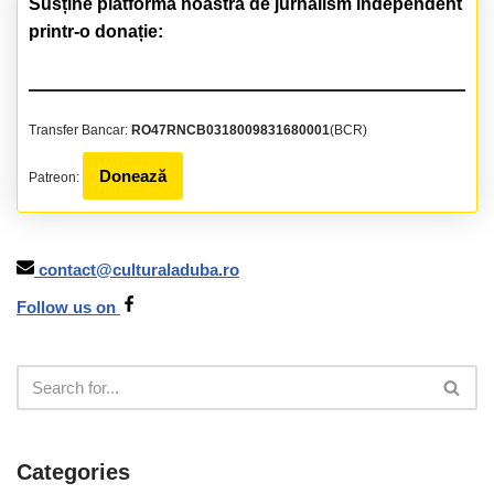
Susține platforma noastră de jurnalism independent
printr-o donație:
Transfer Bancar:
RO47RNCB0318009831680001
(BCR)
Donează
Patreon:
contact@culturaladuba.ro
Follow us on
Categories