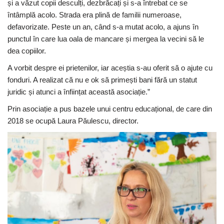
și a văzut copii desculți, dezbrăcați și s-a întrebat ce se
întâmplă acolo. Strada era plină de familii numeroase,
defavorizate. Peste un an, când s-a mutat acolo, a ajuns în
punctul în care lua oala de mancare și mergea la vecini să le
dea copiilor.
A vorbit despre ei prietenilor, iar aceștia s-au oferit să o ajute cu
fonduri. A realizat că nu e ok să primești bani fără un statut
juridic și atunci a înființat această asociație.”
Prin asociație a pus bazele unui centru educațional, de care din
2018 se ocupă Laura Păulescu, director.