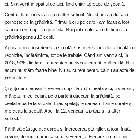
ei. Și a venit în spațiul de aici, fiind chiar aproape de școală.
Centrul funcționează ca un after school. Noi știm că educația
pornește de la grădiniță. Primul lucru pe care l-am făcut a fost
să înscriem copiii la grădiniță. Noi plătim alocația de hrană la
grădiniță pentru 19 copii.
Apoi a urmat înscrierea la școală, susținerea lor educațională cu
rechizite, încățăminte, tot ce le trebuie. Când am venit aici, în
2018, 90% din familiile acestea nu aveau curent, apă caldă. Nici
acum nu stăm foarte bine. Nu au curent pentru că nu au acte de
proprietate.
Și știți cum făceam? Veneau copiii la 7 dimineața aici, îi spălam,
mâncau micul dejun, pe o parte îi duceam la grădiniță, pe
cealaltă parte la școală. Erau spălați, le dădeam haine curate și
mergeau la școală. Apoi, la 12, veneau la prânz și la after
school.”
Până să câștige dedicarea și încrederea părinților, a fost, însă,
nevoie, de multă muncă și perseverență. Fiecare zi cu copiii