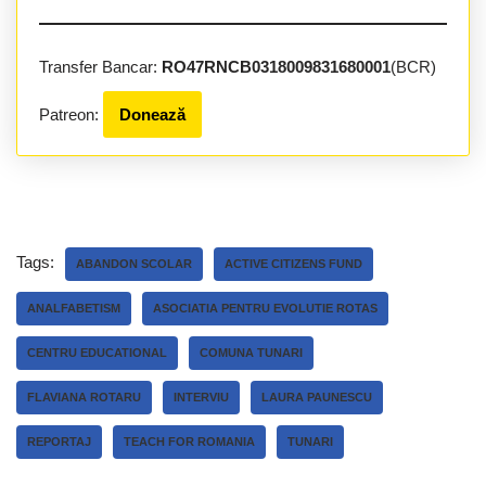
Transfer Bancar:
RO47RNCB0318009831680001
(BCR)
Patreon:
Donează
Tags:
ABANDON SCOLAR
ACTIVE CITIZENS FUND
ANALFABETISM
ASOCIATIA PENTRU EVOLUTIE ROTAS
CENTRU EDUCATIONAL
COMUNA TUNARI
FLAVIANA ROTARU
INTERVIU
LAURA PAUNESCU
REPORTAJ
TEACH FOR ROMANIA
TUNARI