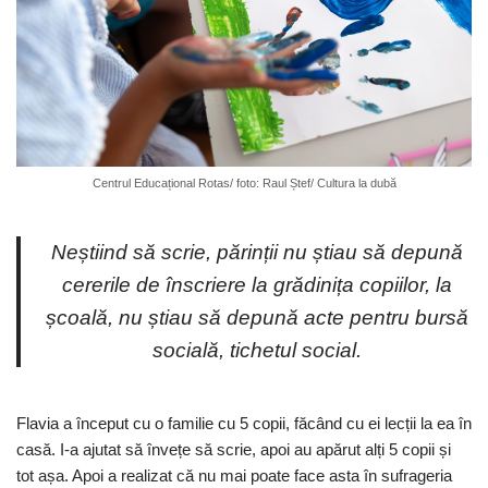
Centrul Educațional Rotas/ foto: Raul Ștef/ Cultura la dubă
Neștiind să scrie, părinții nu știau să depună
cererile de înscriere la grădinița copiilor, la
școală, nu știau să depună acte pentru bursă
socială, tichetul social.
Flavia a început cu o familie cu 5 copii, făcând cu ei lecții la ea în
casă. I-a ajutat să învețe să scrie, apoi au apărut alți 5 copii și
tot așa. Apoi a realizat că nu mai poate face asta în sufrageria