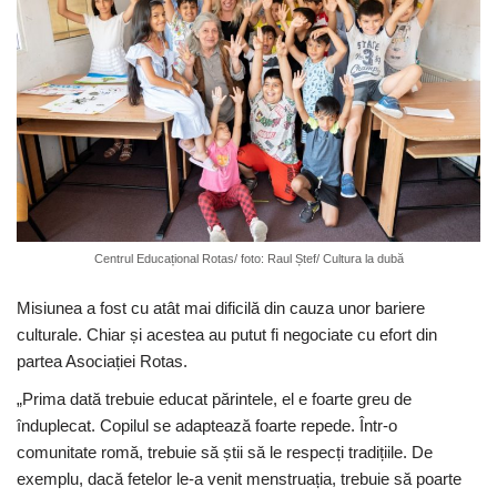
Centrul Educațional Rotas/ foto: Raul Ștef/ Cultura la dubă
Misiunea a fost cu atât mai dificilă din cauza unor bariere
culturale. Chiar și acestea au putut fi negociate cu efort din
partea Asociației Rotas.
„Prima dată trebuie educat părintele, el e foarte greu de
înduplecat. Copilul se adaptează foarte repede. Într-o
comunitate romă, trebuie să știi să le respecți tradițiile. De
exemplu, dacă fetelor le-a venit menstruația, trebuie să poarte