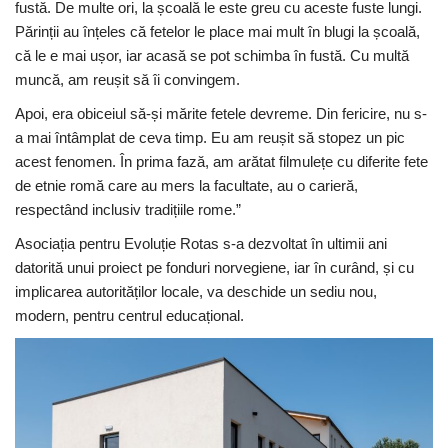
fustă. De multe ori, la școală le este greu cu aceste fuste lungi.
Părinții au înțeles că fetelor le place mai mult în blugi la școală,
că le e mai ușor, iar acasă se pot schimba în fustă. Cu multă
muncă, am reușit să îi convingem.
Apoi, era obiceiul să-și mărite fetele devreme. Din fericire, nu s-
a mai întâmplat de ceva timp. Eu am reușit să stopez un pic
acest fenomen. În prima fază, am arătat filmulețe cu diferite fete
de etnie romă care au mers la facultate, au o carieră,
respectând inclusiv tradițiile rome.”
Asociația pentru Evoluție Rotas s-a dezvoltat în ultimii ani
datorită unui proiect pe fonduri norvegiene, iar în curând, și cu
implicarea autorităților locale, va deschide un sediu nou,
modern, pentru centrul educațional.