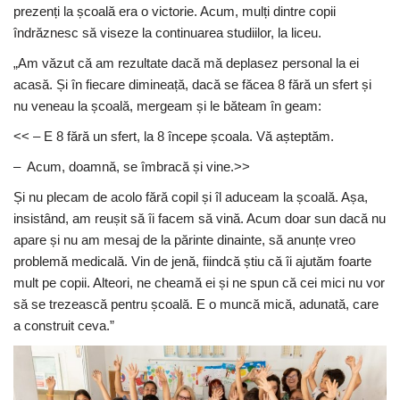
prezenți la școală era o victorie. Acum, mulți dintre copii
îndrăznesc să viseze la continuarea studiilor, la liceu.
„Am văzut că am rezultate dacă mă deplasez personal la ei
acasă. Și în fiecare dimineață, dacă se făcea 8 fără un sfert și
nu veneau la școală, mergeam și le băteam în geam:
<< – E 8 fără un sfert, la 8 începe școala. Vă așteptăm.
– Acum, doamnă, se îmbracă și vine.>>
Și nu plecam de acolo fără copil și îl aduceam la școală. Așa,
insistând, am reușit să îi facem să vină. Acum doar sun dacă nu
apare și nu am mesaj de la părinte dinainte, să anunțe vreo
problemă medicală. Vin de jenă, fiindcă știu că îi ajutăm foarte
mult pe copii. Alteori, ne cheamă ei și ne spun că cei mici nu vor
să se trezească pentru școală. E o muncă mică, adunată, care
a construit ceva.”