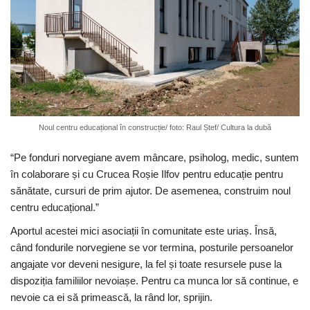
Noul centru educațional în construcție/ foto: Raul Ștef/ Cultura la dubă
“Pe fonduri norvegiane avem mâncare, psiholog, medic, suntem
în colaborare și cu Crucea Roșie Ilfov pentru educație pentru
sănătate, cursuri de prim ajutor. De asemenea, construim noul
centru educațional.”
Aportul acestei mici asociații în comunitate este uriaș. Însă,
când fondurile norvegiene se vor termina, posturile persoanelor
angajate vor deveni nesigure, la fel și toate resursele puse la
dispoziția familiilor nevoiașe. Pentru ca munca lor să continue, e
nevoie ca ei să primească, la rând lor, sprijin.