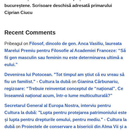
bucureștene. Scrisoare deschisă adresată primarului
Ciprian Ciucu
Recent Comments
Pribeagul
on
Filosof, dincolo de gen. Anca Vasiliu, laureata
Marelui Premiu pentru Filosofie al Academiei Franceze: “Să
fii gen masculin sau feminin nu este determinarea ultimă a
eului.”
Devenirea lui Potocean. "Tot timpul am știut că eu vreau să
fiu un familist." - Cultura la dubă
on
Gianina Cărbunariu,
regizoare: “Trebuie reinventat conceptul de “național”. Ce
înseamnă național acum, într-o lume multiculturală?”
Secretarul General al Europa Nostra, interviu pentru
Cultura la dubă: "Lupta pentru protejarea patrimoniului este
și lupta pentru drepturile omului, pentru mediu." - Cultura la
dubă
on
Proiectele de conservare a bisericii din Alma Vii și a