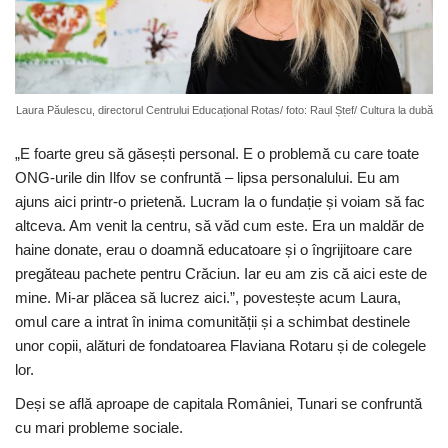
Laura Păulescu, directorul Centrului Educațional Rotas/ foto: Raul Ștef/ Cultura la dubă
„E foarte greu să găsești personal. E o problemă cu care toate
ONG-urile din Ilfov se confruntă – lipsa personalului. Eu am
ajuns aici printr-o prietenă. Lucram la o fundație și voiam să fac
altceva. Am venit la centru, să văd cum este. Era un maldăr de
haine donate, erau o doamnă educatoare și o îngrijitoare care
pregăteau pachete pentru Crăciun. Iar eu am zis că aici este de
mine. Mi-ar plăcea să lucrez aici.”, povestește acum Laura,
omul care a intrat în inima comunității și a schimbat destinele
unor copii, alături de fondatoarea Flaviana Rotaru și de colegele
lor.
Deși se află aproape de capitala României, Tunari se confruntă
cu mari probleme sociale.