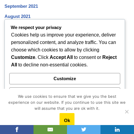
September 2021
August 2021
July 2021
We respect your privacy
Cookies help us improve your experience, deliver
June 2021
personalized content, and analyze traffic. You can
May 2021
choose which cookies to allow by clicking
April 2021
Customize
. Click
Accept All
to consent or
Reject
All
to decline non-essential cookies.
March 2021
February 2021
Customize
January 2021
Reject All
We use cookies to ensure that we give you the best
December 2020
experience on our website. If you continue to use this site we
Accept All
November 2020
will assume that you are ok with it.
October 2020
Ok
Powered by
September 2020