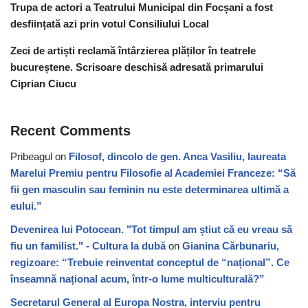
Trupa de actori a Teatrului Municipal din Focșani a fost
desființată azi prin votul Consiliului Local
Zeci de artiști reclamă întârzierea plăților în teatrele
bucureștene. Scrisoare deschisă adresată primarului
Ciprian Ciucu
Recent Comments
Pribeagul
on
Filosof, dincolo de gen. Anca Vasiliu, laureata
Marelui Premiu pentru Filosofie al Academiei Franceze: “Să
fii gen masculin sau feminin nu este determinarea ultimă a
eului.”
Devenirea lui Potocean. "Tot timpul am știut că eu vreau să
fiu un familist." - Cultura la dubă
on
Gianina Cărbunariu,
regizoare: “Trebuie reinventat conceptul de “național”. Ce
înseamnă național acum, într-o lume multiculturală?”
Secretarul General al Europa Nostra, interviu pentru