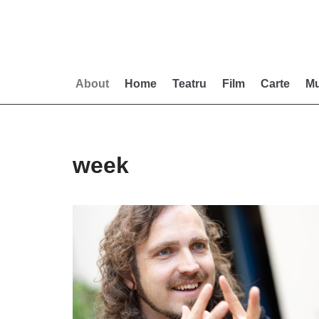
Skip
to
content
About
Home
Teatru
Film
Carte
Mu
week