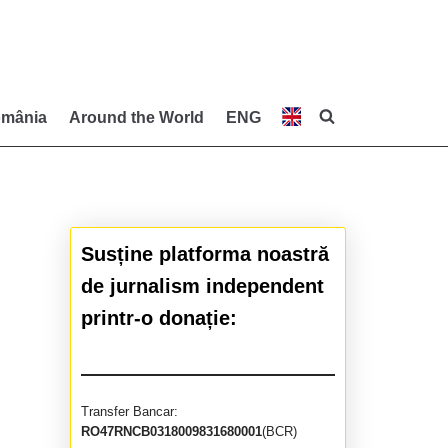
mânia
Around the World
ENG
Susține platforma noastră
de jurnalism independent
printr-o donație:
Transfer Bancar:
RO47RNCB0318009831680001
(BCR)