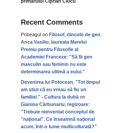
primarului Ciprian Ciucu
Recent Comments
Pribeagul
on
Filosof, dincolo de gen.
Anca Vasiliu, laureata Marelui
Premiu pentru Filosofie al
Academiei Franceze: “Să fii gen
masculin sau feminin nu este
determinarea ultimă a eului.”
Devenirea lui Potocean. "Tot timpul
am știut că eu vreau să fiu un
familist." - Cultura la dubă
on
Gianina Cărbunariu, regizoare:
“Trebuie reinventat conceptul de
“național”. Ce înseamnă național
acum, într-o lume multiculturală?”