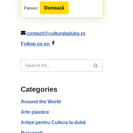
Donează
Patreon:
contact@culturaladuba.ro
Follow us on
Categories
Around the World
Arte plastice
Artiști pentru Cultura la dubă
București