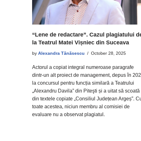
“Lene de redactare”. Cazul plagiatului d
la Teatrul Matei Vișniec din Suceava
by
Alexandra Tănăsescu
October 28, 2025
Actorul a copiat integral numeroase paragrafe
dintr-un alt proiect de management, depus în 20
la concursul pentru funcția similară a Teatrului
„Alexandru Davila” din Piteşti și a uitat să scoată
din textele copiate „Consiliul Județean Argeș”. C
toate acestea, niciun membru al comisiei de
evaluare nu a observat plagiatul.