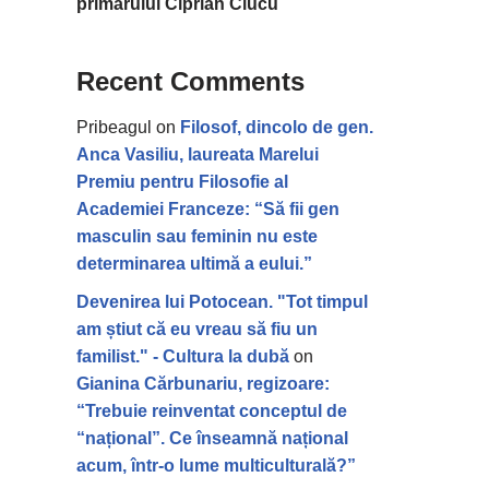
primarului Ciprian Ciucu
Recent Comments
Pribeagul
on
Filosof, dincolo de gen.
Anca Vasiliu, laureata Marelui
Premiu pentru Filosofie al
Academiei Franceze: “Să fii gen
masculin sau feminin nu este
determinarea ultimă a eului.”
Devenirea lui Potocean. "Tot timpul
am știut că eu vreau să fiu un
familist." - Cultura la dubă
on
Gianina Cărbunariu, regizoare:
“Trebuie reinventat conceptul de
“național”. Ce înseamnă național
acum, într-o lume multiculturală?”