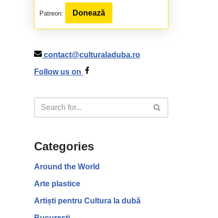
Donează
Patreon:
contact@culturaladuba.ro
Follow us on
Categories
Around the World
Arte plastice
Artiști pentru Cultura la dubă
București