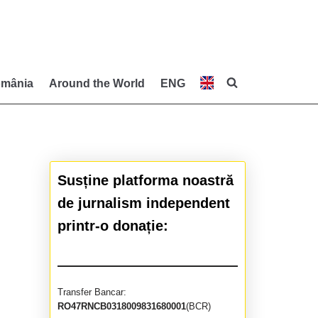
mânia
Around the World
ENG
Susține platforma noastră
de jurnalism independent
printr-o donație:
Transfer Bancar:
RO47RNCB0318009831680001
(BCR)