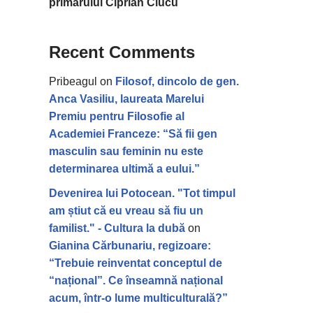
primarului Ciprian Ciucu
Recent Comments
Pribeagul
on
Filosof, dincolo de gen.
Anca Vasiliu, laureata Marelui
Premiu pentru Filosofie al
Academiei Franceze: “Să fii gen
masculin sau feminin nu este
determinarea ultimă a eului.”
Devenirea lui Potocean. "Tot timpul
am știut că eu vreau să fiu un
familist." - Cultura la dubă
on
Gianina Cărbunariu, regizoare:
“Trebuie reinventat conceptul de
“național”. Ce înseamnă național
acum, într-o lume multiculturală?”