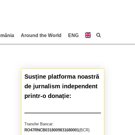
mânia
Around the World
ENG
Susține platforma noastră
de jurnalism independent
printr-o donație:
Transfer Bancar:
RO47RNCB0318009831680001
(BCR)