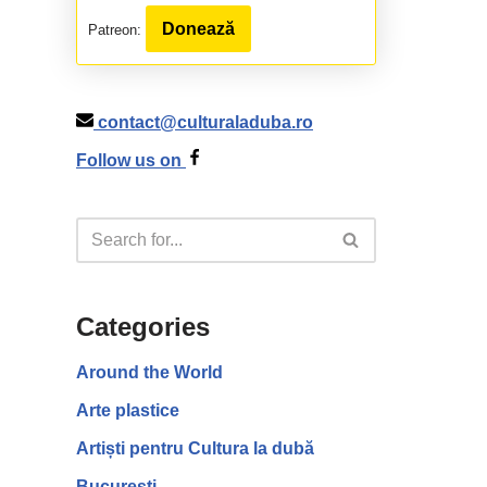
Donează
Patreon:
contact@culturaladuba.ro
Follow us on
Categories
Around the World
Arte plastice
Artiști pentru Cultura la dubă
București