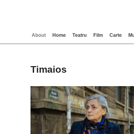
Skip
to
content
About
Home
Teatru
Film
Carte
Mu
Timaios