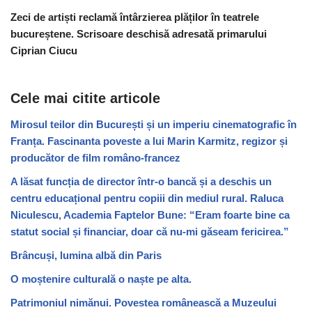
Zeci de artiști reclamă întârzierea plăților în teatrele
bucureștene. Scrisoare deschisă adresată primarului
Ciprian Ciucu
Cele mai citite articole
Mirosul teilor din București și un imperiu cinematografic în
Franța. Fascinanta poveste a lui Marin Karmitz, regizor și
producător de film româno-francez
A lăsat funcția de director într-o bancă și a deschis un
centru educațional pentru copiii din mediul rural. Raluca
Niculescu, Academia Faptelor Bune: “Eram foarte bine ca
statut social și financiar, doar că nu-mi găseam fericirea.”
Brâncuși, lumina albă din Paris
O moștenire culturală o naște pe alta.
Patrimoniul nimănui. Povestea românească a Muzeului