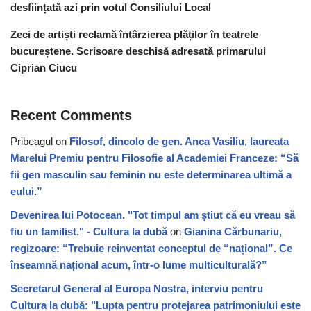
desființată azi prin votul Consiliului Local
Zeci de artiști reclamă întârzierea plăților în teatrele
bucureștene. Scrisoare deschisă adresată primarului
Ciprian Ciucu
Recent Comments
Pribeagul
on
Filosof, dincolo de gen. Anca Vasiliu, laureata
Marelui Premiu pentru Filosofie al Academiei Franceze: “Să
fii gen masculin sau feminin nu este determinarea ultimă a
eului.”
Devenirea lui Potocean. "Tot timpul am știut că eu vreau să
fiu un familist." - Cultura la dubă
on
Gianina Cărbunariu,
regizoare: “Trebuie reinventat conceptul de “național”. Ce
înseamnă național acum, într-o lume multiculturală?”
Secretarul General al Europa Nostra, interviu pentru
Cultura la dubă: "Lupta pentru protejarea patrimoniului este