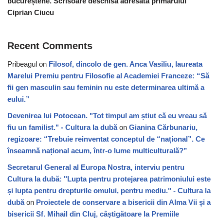
bucureștene. Scrisoare deschisă adresată primarului
Ciprian Ciucu
Recent Comments
Pribeagul
on
Filosof, dincolo de gen. Anca Vasiliu, laureata
Marelui Premiu pentru Filosofie al Academiei Franceze: “Să
fii gen masculin sau feminin nu este determinarea ultimă a
eului.”
Devenirea lui Potocean. "Tot timpul am știut că eu vreau să
fiu un familist." - Cultura la dubă
on
Gianina Cărbunariu,
regizoare: “Trebuie reinventat conceptul de “național”. Ce
înseamnă național acum, într-o lume multiculturală?”
Secretarul General al Europa Nostra, interviu pentru
Cultura la dubă: "Lupta pentru protejarea patrimoniului este
și lupta pentru drepturile omului, pentru mediu." - Cultura la
dubă
on
Proiectele de conservare a bisericii din Alma Vii și a
bisericii Sf. Mihail din Cluj, câștigătoare la Premiile