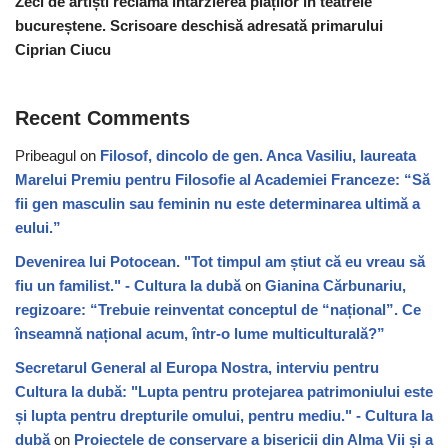
Zeci de artiști reclamă întârzierea plăților în teatrele
bucureștene. Scrisoare deschisă adresată primarului
Ciprian Ciucu
Recent Comments
Pribeagul
on
Filosof, dincolo de gen. Anca Vasiliu, laureata
Marelui Premiu pentru Filosofie al Academiei Franceze: “Să
fii gen masculin sau feminin nu este determinarea ultimă a
eului.”
Devenirea lui Potocean. "Tot timpul am știut că eu vreau să
fiu un familist." - Cultura la dubă
on
Gianina Cărbunariu,
regizoare: “Trebuie reinventat conceptul de “național”. Ce
înseamnă național acum, într-o lume multiculturală?”
Secretarul General al Europa Nostra, interviu pentru
Cultura la dubă: "Lupta pentru protejarea patrimoniului este
și lupta pentru drepturile omului, pentru mediu." - Cultura la
dubă
on
Proiectele de conservare a bisericii din Alma Vii și a