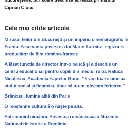
bucureștene. Scrisoare deschisă adresată primarului
Ciprian Ciucu
Cele mai citite articole
Mirosul teilor din București și un imperiu cinematografic în
Franța. Fascinanta poveste a lui Marin Karmitz, regizor și
producător de film româno-francez
A lăsat funcția de director într-o bancă și a deschis un
centru educațional pentru copiii din mediul rural. Raluca
Niculescu, Academia Faptelor Bune: “Eram foarte bine ca
statut social și financiar, doar că nu-mi găseam fericirea.”
Brâncuși, lumina albă din Paris
O moștenire culturală o naște pe alta.
Patrimoniul nimănui. Povestea românească a Muzeului
Național de Istorie a României