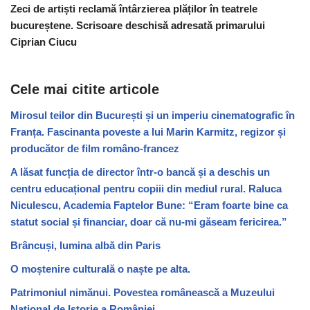
Zeci de artiști reclamă întârzierea plăților în teatrele
bucureștene. Scrisoare deschisă adresată primarului
Ciprian Ciucu
Cele mai citite articole
Mirosul teilor din București și un imperiu cinematografic în
Franța. Fascinanta poveste a lui Marin Karmitz, regizor și
producător de film româno-francez
A lăsat funcția de director într-o bancă și a deschis un
centru educațional pentru copiii din mediul rural. Raluca
Niculescu, Academia Faptelor Bune: “Eram foarte bine ca
statut social și financiar, doar că nu-mi găseam fericirea.”
Brâncuși, lumina albă din Paris
O moștenire culturală o naște pe alta.
Patrimoniul nimănui. Povestea românească a Muzeului
Național de Istorie a României