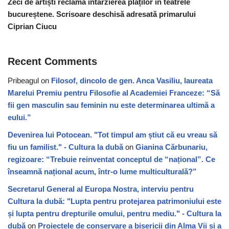
Zeci de artiști reclamă întârzierea plăților în teatrele
bucureștene. Scrisoare deschisă adresată primarului
Ciprian Ciucu
Recent Comments
Pribeagul
on
Filosof, dincolo de gen. Anca Vasiliu, laureata
Marelui Premiu pentru Filosofie al Academiei Franceze: “Să
fii gen masculin sau feminin nu este determinarea ultimă a
eului.”
Devenirea lui Potocean. "Tot timpul am știut că eu vreau să
fiu un familist." - Cultura la dubă
on
Gianina Cărbunariu,
regizoare: “Trebuie reinventat conceptul de “național”. Ce
înseamnă național acum, într-o lume multiculturală?”
Secretarul General al Europa Nostra, interviu pentru
Cultura la dubă: "Lupta pentru protejarea patrimoniului este
și lupta pentru drepturile omului, pentru mediu." - Cultura la
dubă
on
Proiectele de conservare a bisericii din Alma Vii și a