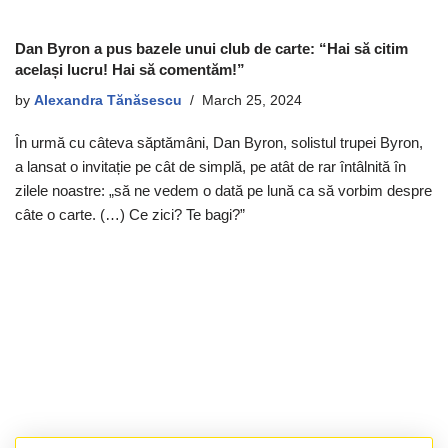
Dan Byron a pus bazele unui club de carte: “Hai să citim
același lucru! Hai să comentăm!”
by
Alexandra Tănăsescu
March 25, 2024
În urmă cu câteva săptămâni, Dan Byron, solistul trupei Byron,
a lansat o invitație pe cât de simplă, pe atât de rar întâlnită în
zilele noastre: „să ne vedem o dată pe lună ca să vorbim despre
câte o carte. (…) Ce zici? Te bagi?”