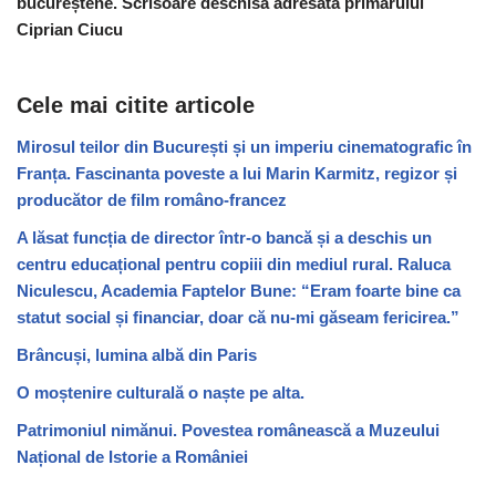
bucureștene. Scrisoare deschisă adresată primarului
Ciprian Ciucu
Cele mai citite articole
Mirosul teilor din București și un imperiu cinematografic în
Franța. Fascinanta poveste a lui Marin Karmitz, regizor și
producător de film româno-francez
A lăsat funcția de director într-o bancă și a deschis un
centru educațional pentru copiii din mediul rural. Raluca
Niculescu, Academia Faptelor Bune: “Eram foarte bine ca
statut social și financiar, doar că nu-mi găseam fericirea.”
Brâncuși, lumina albă din Paris
O moștenire culturală o naște pe alta.
Patrimoniul nimănui. Povestea românească a Muzeului
Național de Istorie a României