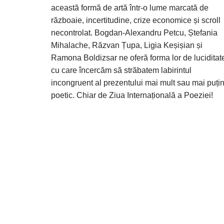
această formă de artă într-o lume marcată de
războaie, incertitudine, crize economice și scroll
necontrolat. Bogdan-Alexandru Petcu, Ștefania
Mihalache, Răzvan Țupa, Ligia Keșișian și
Ramona Boldizsar ne oferă forma lor de luciditat
cu care încercăm să străbatem labirintul
incongruent al prezentului mai mult sau mai puți
poetic. Chiar de Ziua Internațională a Poeziei!