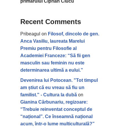
primarului Ciprian Ciucu
Recent Comments
Pribeagul
on
Filosof, dincolo de gen.
Anca Vasiliu, laureata Marelui
Premiu pentru Filosofie al
Academiei Franceze: “Să fii gen
masculin sau feminin nu este
determinarea ultimă a eului.”
Devenirea lui Potocean. "Tot timpul
am știut că eu vreau să fiu un
familist." - Cultura la dubă
on
Gianina Cărbunariu, regizoare:
“Trebuie reinventat conceptul de
“național”. Ce înseamnă național
acum, într-o lume multiculturală?”