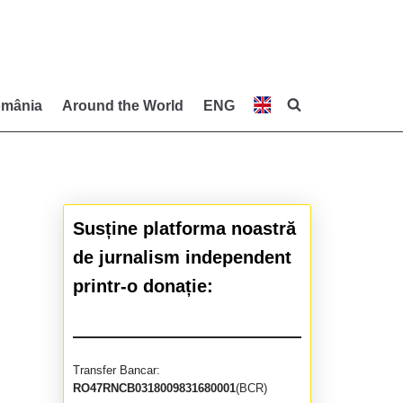
mânia
Around the World
ENG
Susține platforma noastră
de jurnalism independent
printr-o donație:
Transfer Bancar:
RO47RNCB0318009831680001
(BCR)