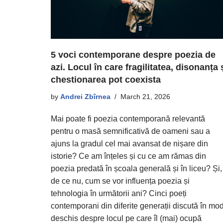
5 voci contemporane despre poezia de
azi. Locul în care fragilitatea, disonanța 
chestionarea pot coexista
by
Andrei Zbîrnea
March 21, 2026
Mai poate fi poezia contemporană relevantă
pentru o masă semnificativă de oameni sau a
ajuns la gradul cel mai avansat de nișare din
istorie? Ce am înțeles și cu ce am rămas din
poezia predată în școala generală și în liceu? Și,
de ce nu, cum se vor influența poezia și
tehnologia în următorii ani? Cinci poeți
contemporani din diferite generații discută în mo
deschis despre locul pe care îl (mai) ocupă