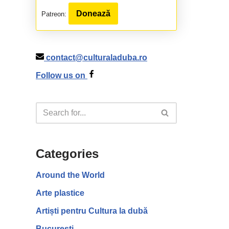
Donează
Patreon:
contact@culturaladuba.ro
Follow us on
Categories
Around the World
Arte plastice
Artiști pentru Cultura la dubă
București