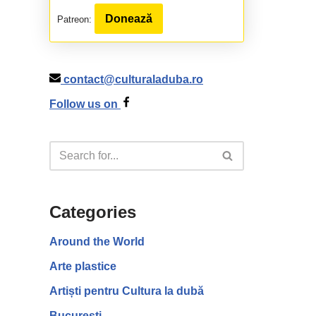
Donează
Patreon:
contact@culturaladuba.ro
Follow us on
Categories
Around the World
Arte plastice
Artiști pentru Cultura la dubă
București