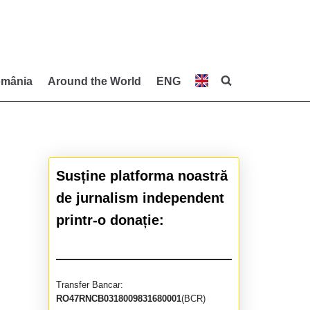
mânia
Around the World
ENG
Susține platforma noastră
de jurnalism independent
printr-o donație:
Transfer Bancar:
RO47RNCB0318009831680001
(BCR)