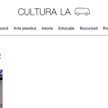
zică
Arte plastice
Istorie
Educație
București
Ro
2