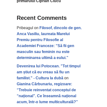
primarului Ciprian Ciucu
Recent Comments
Pribeagul
on
Filosof, dincolo de gen.
Anca Vasiliu, laureata Marelui
Premiu pentru Filosofie al
Academiei Franceze: “Să fii gen
masculin sau feminin nu este
determinarea ultimă a eului.”
Devenirea lui Potocean. "Tot timpul
am știut că eu vreau să fiu un
familist." - Cultura la dubă
on
Gianina Cărbunariu, regizoare:
“Trebuie reinventat conceptul de
“național”. Ce înseamnă național
acum, într-o lume multiculturală?”