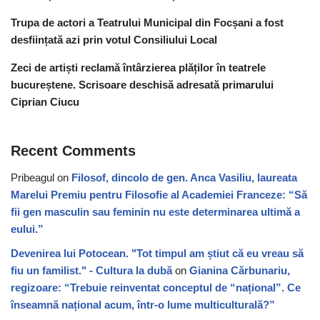
Trupa de actori a Teatrului Municipal din Focșani a fost
desființată azi prin votul Consiliului Local
Zeci de artiști reclamă întârzierea plăților în teatrele
bucureștene. Scrisoare deschisă adresată primarului
Ciprian Ciucu
Recent Comments
Pribeagul
on
Filosof, dincolo de gen. Anca Vasiliu, laureata
Marelui Premiu pentru Filosofie al Academiei Franceze: “Să
fii gen masculin sau feminin nu este determinarea ultimă a
eului.”
Devenirea lui Potocean. "Tot timpul am știut că eu vreau să
fiu un familist." - Cultura la dubă
on
Gianina Cărbunariu,
regizoare: “Trebuie reinventat conceptul de “național”. Ce
înseamnă național acum, într-o lume multiculturală?”