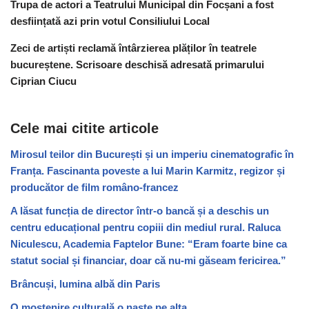
Trupa de actori a Teatrului Municipal din Focșani a fost
desființată azi prin votul Consiliului Local
Zeci de artiști reclamă întârzierea plăților în teatrele
bucureștene. Scrisoare deschisă adresată primarului
Ciprian Ciucu
Cele mai citite articole
Mirosul teilor din București și un imperiu cinematografic în
Franța. Fascinanta poveste a lui Marin Karmitz, regizor și
producător de film româno-francez
A lăsat funcția de director într-o bancă și a deschis un
centru educațional pentru copiii din mediul rural. Raluca
Niculescu, Academia Faptelor Bune: “Eram foarte bine ca
statut social și financiar, doar că nu-mi găseam fericirea.”
Brâncuși, lumina albă din Paris
O moștenire culturală o naște pe alta.