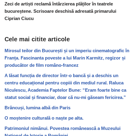
Zeci de artiști reclamă întârzierea plăților în teatrele
bucureștene. Scrisoare deschisă adresată primarului
Ciprian Ciucu
Cele mai citite articole
Mirosul teilor din București și un imperiu cinematografic în
Franța. Fascinanta poveste a lui Marin Karmitz, regizor și
producător de film româno-francez
A lăsat funcția de director într-o bancă și a deschis un
centru educațional pentru copiii din mediul rural. Raluca
Niculescu, Academia Faptelor Bune: “Eram foarte bine ca
statut social și financiar, doar că nu-mi găseam fericirea.”
Brâncuși, lumina albă din Paris
O moștenire culturală o naște pe alta.
Patrimoniul nimănui. Povestea românească a Muzeului
Național de Istorie a României