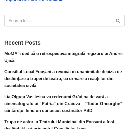
Recent Posts
MoMA îi dedică o retrospectivă integrală regizorului Andrei
Ujică
Consiliul Local Focșani a revocat în unanimitate decizia de
desființare a trupei de teatru, ca urmare a reacțiilor din
societatea civilă
Lia Olguța Vasilescu va redenumi Grădina de vară a
cinematografului “Patria” din Craiova – “Tudor Gheorghe”,
cântărețul fiind un cunoscut susținător PSD
Trupa de actori a Teatrului Municipal din Focșani a fost
desființată azi prin votul Consiliului Local