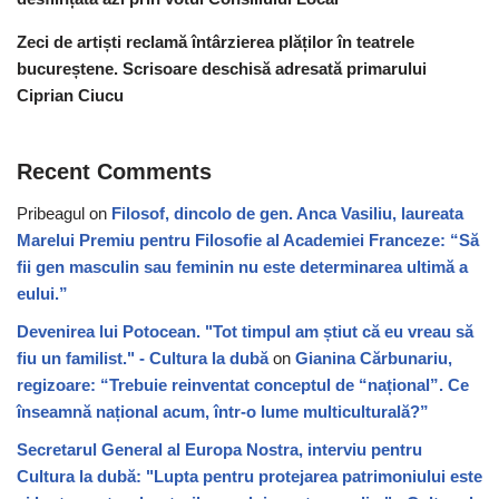
Zeci de artiști reclamă întârzierea plăților în teatrele
bucureștene. Scrisoare deschisă adresată primarului
Ciprian Ciucu
Recent Comments
Pribeagul
on
Filosof, dincolo de gen. Anca Vasiliu, laureata
Marelui Premiu pentru Filosofie al Academiei Franceze: “Să
fii gen masculin sau feminin nu este determinarea ultimă a
eului.”
Devenirea lui Potocean. "Tot timpul am știut că eu vreau să
fiu un familist." - Cultura la dubă
on
Gianina Cărbunariu,
regizoare: “Trebuie reinventat conceptul de “național”. Ce
înseamnă național acum, într-o lume multiculturală?”
Secretarul General al Europa Nostra, interviu pentru
Cultura la dubă: "Lupta pentru protejarea patrimoniului este