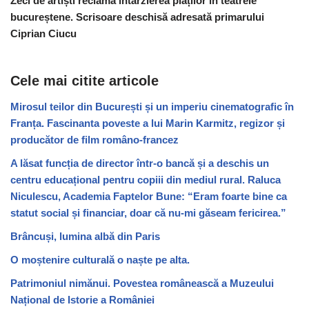
Zeci de artiști reclamă întârzierea plăților în teatrele
bucureștene. Scrisoare deschisă adresată primarului
Ciprian Ciucu
Cele mai citite articole
Mirosul teilor din București și un imperiu cinematografic în
Franța. Fascinanta poveste a lui Marin Karmitz, regizor și
producător de film româno-francez
A lăsat funcția de director într-o bancă și a deschis un
centru educațional pentru copiii din mediul rural. Raluca
Niculescu, Academia Faptelor Bune: “Eram foarte bine ca
statut social și financiar, doar că nu-mi găseam fericirea.”
Brâncuși, lumina albă din Paris
O moștenire culturală o naște pe alta.
Patrimoniul nimănui. Povestea românească a Muzeului
Național de Istorie a României