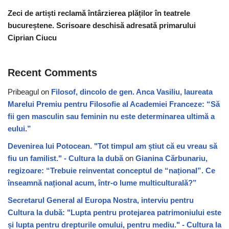
Zeci de artiști reclamă întârzierea plăților în teatrele
bucureștene. Scrisoare deschisă adresată primarului
Ciprian Ciucu
Recent Comments
Pribeagul
on
Filosof, dincolo de gen. Anca Vasiliu, laureata
Marelui Premiu pentru Filosofie al Academiei Franceze: “Să
fii gen masculin sau feminin nu este determinarea ultimă a
eului.”
Devenirea lui Potocean. "Tot timpul am știut că eu vreau să
fiu un familist." - Cultura la dubă
on
Gianina Cărbunariu,
regizoare: “Trebuie reinventat conceptul de “național”. Ce
înseamnă național acum, într-o lume multiculturală?”
Secretarul General al Europa Nostra, interviu pentru
Cultura la dubă: "Lupta pentru protejarea patrimoniului este
și lupta pentru drepturile omului, pentru mediu." - Cultura la