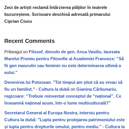
Zeci de artiști reclamă întârzierea plăților în teatrele
bucureștene. Scrisoare deschisă adresată primarului
Ciprian Ciucu
Recent Comments
Pribeagul
on
Filosof, dincolo de gen. Anca Vasiliu, laureata
Marelui Premiu pentru Filosofie al Academiei Franceze: “Să
fii gen masculin sau feminin nu este determinarea ultimă a
eului.”
Devenirea lui Potocean. "Tot timpul am știut că eu vreau să
fiu un familist." - Cultura la dubă
on
Gianina Cărbunariu,
regizoare: “Trebuie reinventat conceptul de “național”. Ce
înseamnă național acum, într-o lume multiculturală?”
Secretarul General al Europa Nostra, interviu pentru
Cultura la dubă: "Lupta pentru protejarea patrimoniului este
și lupta pentru drepturile omului, pentru mediu." - Cultura la