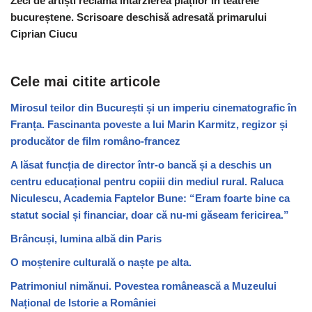
Zeci de artiști reclamă întârzierea plăților în teatrele
bucureștene. Scrisoare deschisă adresată primarului
Ciprian Ciucu
Cele mai citite articole
Mirosul teilor din București și un imperiu cinematografic în
Franța. Fascinanta poveste a lui Marin Karmitz, regizor și
producător de film româno-francez
A lăsat funcția de director într-o bancă și a deschis un
centru educațional pentru copiii din mediul rural. Raluca
Niculescu, Academia Faptelor Bune: “Eram foarte bine ca
statut social și financiar, doar că nu-mi găseam fericirea.”
Brâncuși, lumina albă din Paris
O moștenire culturală o naște pe alta.
Patrimoniul nimănui. Povestea românească a Muzeului
Național de Istorie a României