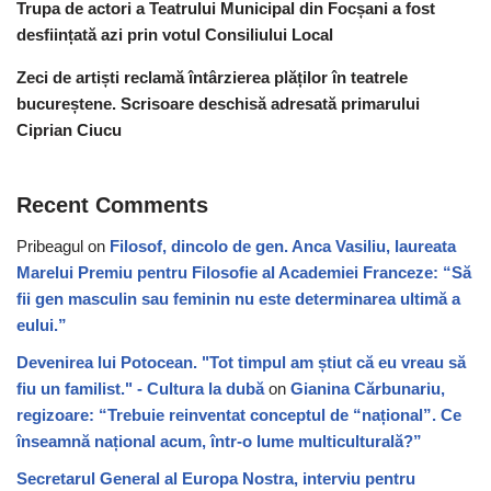
Trupa de actori a Teatrului Municipal din Focșani a fost
desființată azi prin votul Consiliului Local
Zeci de artiști reclamă întârzierea plăților în teatrele
bucureștene. Scrisoare deschisă adresată primarului
Ciprian Ciucu
Recent Comments
Pribeagul
on
Filosof, dincolo de gen. Anca Vasiliu, laureata
Marelui Premiu pentru Filosofie al Academiei Franceze: “Să
fii gen masculin sau feminin nu este determinarea ultimă a
eului.”
Devenirea lui Potocean. "Tot timpul am știut că eu vreau să
fiu un familist." - Cultura la dubă
on
Gianina Cărbunariu,
regizoare: “Trebuie reinventat conceptul de “național”. Ce
înseamnă național acum, într-o lume multiculturală?”
Secretarul General al Europa Nostra, interviu pentru