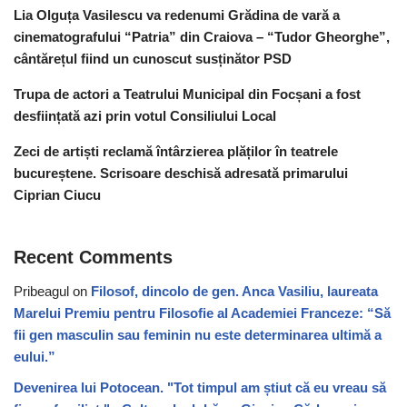
Lia Olguța Vasilescu va redenumi Grădina de vară a
cinematografului “Patria” din Craiova – “Tudor Gheorghe”,
cântărețul fiind un cunoscut susținător PSD
Trupa de actori a Teatrului Municipal din Focșani a fost
desființată azi prin votul Consiliului Local
Zeci de artiști reclamă întârzierea plăților în teatrele
bucureștene. Scrisoare deschisă adresată primarului
Ciprian Ciucu
Recent Comments
Pribeagul
on
Filosof, dincolo de gen. Anca Vasiliu, laureata
Marelui Premiu pentru Filosofie al Academiei Franceze: “Să
fii gen masculin sau feminin nu este determinarea ultimă a
eului.”
Devenirea lui Potocean. "Tot timpul am știut că eu vreau să