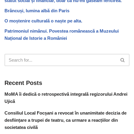
statut social și financiar, doar că nu-mi găseam fericirea.”
Brâncuși, lumina albă din Paris
O moștenire culturală o naște pe alta.
Patrimoniul nimănui. Povestea românească a Muzeului
Național de Istorie a României
Recent Posts
MoMA îi dedică o retrospectivă integrală regizorului Andrei
Ujică
Consiliul Local Focșani a revocat în unanimitate decizia de
desființare a trupei de teatru, ca urmare a reacțiilor din
societatea civilă