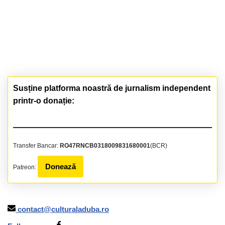
Susține platforma noastră de jurnalism independent
printr-o donație:
Transfer Bancar:
RO47RNCB0318009831680001
(BCR)
Donează
Patreon:
contact@culturaladuba.ro