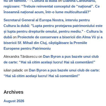
fiu un familist." - Cultura la dubă
on
Gianina Cărbunariu,
regizoare: “Trebuie reinventat conceptul de “național”. Ce
înseamnă național acum, într-o lume multiculturală?”
Secretarul General al Europa Nostra, interviu pentru
Cultura la dubă: "Lupta pentru protejarea patrimoniului este
și lupta pentru drepturile omului, pentru mediu." - Cultura la
dubă
on
Proiectele de conservare a bisericii din Alma Vii și a
bisericii Sf. Mihail din Cluj, câștigătoare la Premiile
Europene pentru Patrimoniu
Alexandra Tănăsescu
on
Dan Byron a pus bazele unui club
de carte: “Hai să citim același lucru! Hai să comentăm!”
iulian paladic
on
Dan Byron a pus bazele unui club de carte:
“Hai să citim același lucru! Hai să comentăm!”
Archives
August 2026