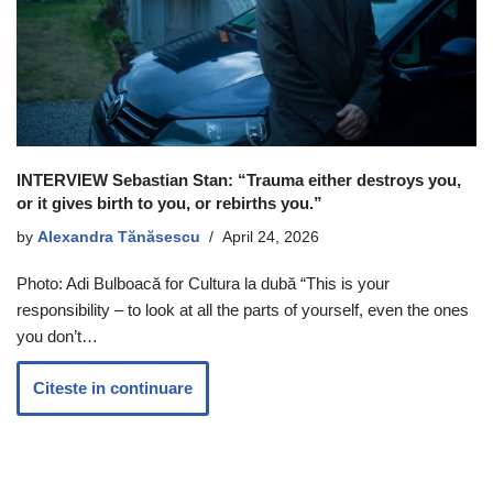
INTERVIEW Sebastian Stan: “Trauma either destroys you,
or it gives birth to you, or rebirths you.”
by
Alexandra Tănăsescu
April 24, 2026
Photo: Adi Bulboacă for Cultura la dubă “This is your
responsibility – to look at all the parts of yourself, even the ones
you don’t…
Citeste in continuare