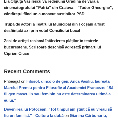
Lia Olguța Vasilescu va redenumi Grădina de vară a
cinematografului “Patria” din Craiova – “Tudor Gheorghe”,
cântărețul fiind un cunoscut susținător PSD
Trupa de actori a Teatrului Municipal din Focșani a fost
desființată azi prin votul Consiliului Local
Zeci de artiști reclamă întârzierea plăților în teatrele
bucureștene. Scrisoare deschisă adresată primarului
Ciprian Ciucu
Recent Comments
Pribeagul
on
Filosof, dincolo de gen. Anca Vasiliu, laureata
Marelui Premiu pentru Filosofie al Academiei Franceze: “Să
fii gen masculin sau feminin nu este determinarea ultimă a
eului.”
Devenirea lui Potocean. "Tot timpul am știut că eu vreau să
fiu un familist." - Cultura la dubă
on
Gianina Cărbunariu,