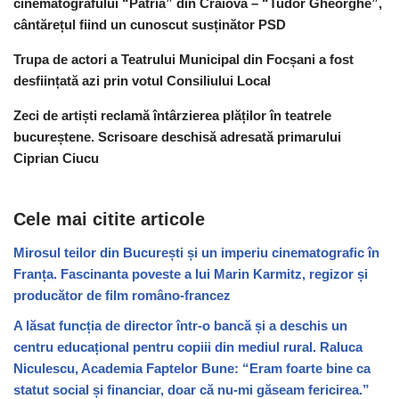
cinematografului “Patria” din Craiova – “Tudor Gheorghe”,
cântărețul fiind un cunoscut susținător PSD
Trupa de actori a Teatrului Municipal din Focșani a fost
desființată azi prin votul Consiliului Local
Zeci de artiști reclamă întârzierea plăților în teatrele
bucureștene. Scrisoare deschisă adresată primarului
Ciprian Ciucu
Cele mai citite articole
Mirosul teilor din București și un imperiu cinematografic în
Franța. Fascinanta poveste a lui Marin Karmitz, regizor și
producător de film româno-francez
A lăsat funcția de director într-o bancă și a deschis un
centru educațional pentru copiii din mediul rural. Raluca
Niculescu, Academia Faptelor Bune: “Eram foarte bine ca
statut social și financiar, doar că nu-mi găseam fericirea.”