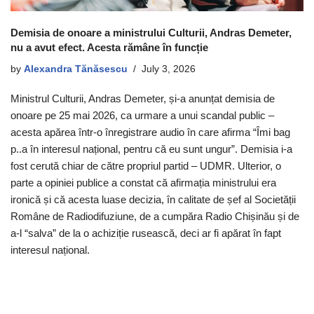
Demisia de onoare a ministrului Culturii, Andras Demeter,
nu a avut efect. Acesta rămâne în funcție
by
Alexandra Tănăsescu
July 3, 2026
Ministrul Culturii, Andras Demeter, și-a anunțat demisia de
onoare pe 25 mai 2026, ca urmare a unui scandal public –
acesta apărea într-o înregistrare audio în care afirma “Îmi bag
p..a în interesul național, pentru că eu sunt ungur”. Demisia i-a
fost cerută chiar de către propriul partid – UDMR. Ulterior, o
parte a opiniei publice a constat că afirmația ministrului era
ironică și că acesta luase decizia, în calitate de șef al Societății
Române de Radiodifuziune, de a cumpăra Radio Chișinău și de
a-l “salva” de la o achiziție rusească, deci ar fi apărat în fapt
interesul național.