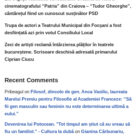
cinematografului “Patria” din Craiova – “Tudor Gheorghe”,
cântărețul fiind un cunoscut susținător PSD
Trupa de actori a Teatrului Municipal din Focșani a fost
desființată azi prin votul Consiliului Local
Zeci de artiști reclamă întârzierea plăților în teatrele
bucureștene. Scrisoare deschisă adresată primarului
Ciprian Ciucu
Recent Comments
Pribeagul
on
Filosof, dincolo de gen. Anca Vasiliu, laureata
Marelui Premiu pentru Filosofie al Academiei Franceze: “Să
fii gen masculin sau feminin nu este determinarea ultimă a
eului.”
Devenirea lui Potocean. "Tot timpul am știut că eu vreau să
fiu un familist." - Cultura la dubă
on
Gianina Cărbunariu,