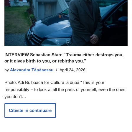
INTERVIEW Sebastian Stan: “Trauma either destroys you,
or it gives birth to you, or rebirths you.”
by
Alexandra Tănăsescu
April 24, 2026
Photo: Adi Bulboacă for Cultura la dubă “This is your
responsibility – to look at all the parts of yourself, even the ones
you don’t…
Citeste in continuare