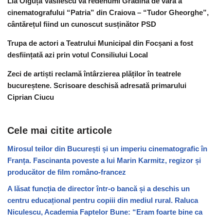
Lia Olguța Vasilescu va redenumi Grădina de vară a
cinematografului “Patria” din Craiova – “Tudor Gheorghe”,
cântărețul fiind un cunoscut susținător PSD
Trupa de actori a Teatrului Municipal din Focșani a fost
desființată azi prin votul Consiliului Local
Zeci de artiști reclamă întârzierea plăților în teatrele
bucureștene. Scrisoare deschisă adresată primarului
Ciprian Ciucu
Cele mai citite articole
Mirosul teilor din București și un imperiu cinematografic în
Franța. Fascinanta poveste a lui Marin Karmitz, regizor și
producător de film româno-francez
A lăsat funcția de director într-o bancă și a deschis un
centru educațional pentru copiii din mediul rural. Raluca
Niculescu, Academia Faptelor Bune: “Eram foarte bine ca