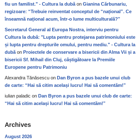
fiu un familist." - Cultura la dubă
on
Gianina Cărbunariu,
regizoare: “Trebuie reinventat conceptul de “național”. Ce
înseamnă național acum, într-o lume multiculturală?”
Secretarul General al Europa Nostra, interviu pentru
Cultura la dubă: "Lupta pentru protejarea patrimoniului este
și lupta pentru drepturile omului, pentru mediu." - Cultura la
dubă
on
Proiectele de conservare a bisericii din Alma Vii și a
bisericii Sf. Mihail din Cluj, câștigătoare la Premiile
Europene pentru Patrimoniu
Alexandra Tănăsescu
on
Dan Byron a pus bazele unui club
de carte: “Hai să citim același lucru! Hai să comentăm!”
iulian paladic
on
Dan Byron a pus bazele unui club de carte:
“Hai să citim același lucru! Hai să comentăm!”
Archives
August 2026