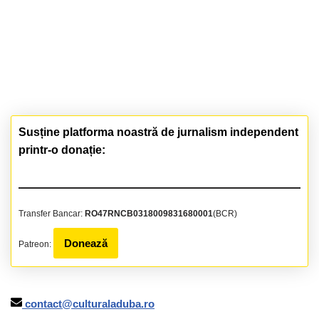
Susține platforma noastră de jurnalism independent
printr-o donație:
Transfer Bancar:
RO47RNCB0318009831680001
(BCR)
Donează
Patreon:
contact@culturaladuba.ro