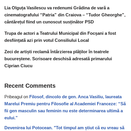
Lia Olguța Vasilescu va redenumi Grădina de vară a
cinematografului “Patria” din Craiova – “Tudor Gheorghe”,
cântărețul fiind un cunoscut susținător PSD
Trupa de actori a Teatrului Municipal din Focșani a fost
desființată azi prin votul Consiliului Local
Zeci de artiști reclamă întârzierea plăților în teatrele
bucureștene. Scrisoare deschisă adresată primarului
Ciprian Ciucu
Recent Comments
Pribeagul
on
Filosof, dincolo de gen. Anca Vasiliu, laureata
Marelui Premiu pentru Filosofie al Academiei Franceze: “Să
fii gen masculin sau feminin nu este determinarea ultimă a
eului.”
Devenirea lui Potocean. "Tot timpul am știut că eu vreau să