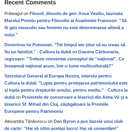
Recent Comments
Pribeagul
on
Filosof, dincolo de gen. Anca Vasiliu, laureata
Marelui Premiu pentru Filosofie al Academiei Franceze: “Să
fii gen masculin sau feminin nu este determinarea ultimă a
eului.”
Devenirea lui Potocean. "Tot timpul am știut că eu vreau să
fiu un familist." - Cultura la dubă
on
Gianina Cărbunariu,
regizoare: “Trebuie reinventat conceptul de “național”. Ce
înseamnă național acum, într-o lume multiculturală?”
Secretarul General al Europa Nostra, interviu pentru
Cultura la dubă: "Lupta pentru protejarea patrimoniului este
și lupta pentru drepturile omului, pentru mediu." - Cultura la
dubă
on
Proiectele de conservare a bisericii din Alma Vii și a
bisericii Sf. Mihail din Cluj, câștigătoare la Premiile
Europene pentru Patrimoniu
Alexandra Tănăsescu
on
Dan Byron a pus bazele unui club
de carte: “Hai să citim același lucru! Hai să comentăm!”