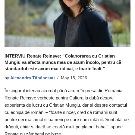
INTERVIU Renate Reinsve: “Colaborarea cu Cristian
Mungiu va afecta munca mea de acum încolo, pentru că
standardul este acum mai ridicat, e foarte înalt.”
by
Alexandra Tănăsescu
May 15, 2026
În singurul interviu acordat până acum în presa din România,
Renate Reinsve vorbește pentru Cultura la dubă despre
experiența de lucru cu Cristian Mungiu, dar și despre contactul
cu echipa de români – “foarte sincer, cred că românii sunt
printre cei mai amabili oameni pe care i-am întâlnit. Sunt atât de
drăguți, chiar și dacă se ceartă mult pe platou, haha.”, spune
Renate cu zâmbetul pe buze.