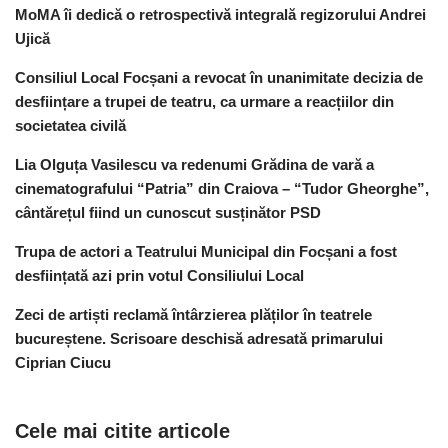
MoMA îi dedică o retrospectivă integrală regizorului Andrei
Ujică
Consiliul Local Focșani a revocat în unanimitate decizia de
desființare a trupei de teatru, ca urmare a reacțiilor din
societatea civilă
Lia Olguța Vasilescu va redenumi Grădina de vară a
cinematografului “Patria” din Craiova – “Tudor Gheorghe”,
cântărețul fiind un cunoscut susținător PSD
Trupa de actori a Teatrului Municipal din Focșani a fost
desființată azi prin votul Consiliului Local
Zeci de artiști reclamă întârzierea plăților în teatrele
bucureștene. Scrisoare deschisă adresată primarului
Ciprian Ciucu
Cele mai citite articole