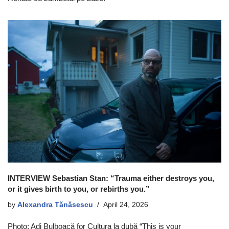
INTERVIEW Sebastian Stan: “Trauma either destroys you,
or it gives birth to you, or rebirths you.”
by
Alexandra Tănăsescu
April 24, 2026
Photo: Adi Bulboacă for Cultura la dubă “This is your