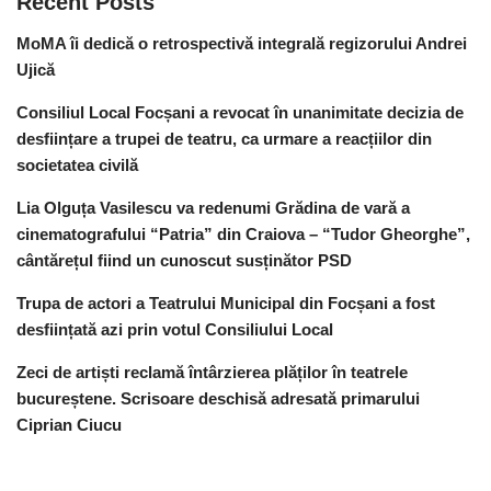
Recent Posts
MoMA îi dedică o retrospectivă integrală regizorului Andrei
Ujică
Consiliul Local Focșani a revocat în unanimitate decizia de
desființare a trupei de teatru, ca urmare a reacțiilor din
societatea civilă
Lia Olguța Vasilescu va redenumi Grădina de vară a
cinematografului “Patria” din Craiova – “Tudor Gheorghe”,
cântărețul fiind un cunoscut susținător PSD
Trupa de actori a Teatrului Municipal din Focșani a fost
desființată azi prin votul Consiliului Local
Zeci de artiști reclamă întârzierea plăților în teatrele
bucureștene. Scrisoare deschisă adresată primarului
Ciprian Ciucu