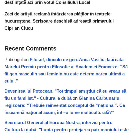
desființată azi prin votul Consiliului Local
Zeci de artiști reclamă întârzierea plăților în teatrele
bucureștene. Scrisoare deschisă adresată primarului
Ciprian Ciucu
Recent Comments
Pribeagul
on
Filosof, dincolo de gen. Anca Vasiliu, laureata
Marelui Premiu pentru Filosofie al Academiei Franceze: “Să
fii gen masculin sau feminin nu este determinarea ultimă a
eului.”
Devenirea lui Potocean. "Tot timpul am știut că eu vreau să
fiu un familist." - Cultura la dubă
on
Gianina Cărbunariu,
regizoare: “Trebuie reinventat conceptul de “național”. Ce
înseamnă național acum, într-o lume multiculturală?”
Secretarul General al Europa Nostra, interviu pentru
Cultura la dubă: "Lupta pentru protejarea patrimoniului este