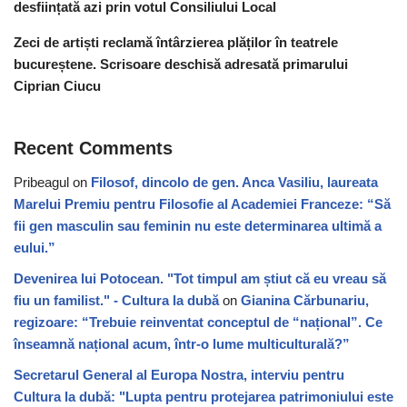
desființată azi prin votul Consiliului Local
Zeci de artiști reclamă întârzierea plăților în teatrele
bucureștene. Scrisoare deschisă adresată primarului
Ciprian Ciucu
Recent Comments
Pribeagul
on
Filosof, dincolo de gen. Anca Vasiliu, laureata
Marelui Premiu pentru Filosofie al Academiei Franceze: “Să
fii gen masculin sau feminin nu este determinarea ultimă a
eului.”
Devenirea lui Potocean. "Tot timpul am știut că eu vreau să
fiu un familist." - Cultura la dubă
on
Gianina Cărbunariu,
regizoare: “Trebuie reinventat conceptul de “național”. Ce
înseamnă național acum, într-o lume multiculturală?”
Secretarul General al Europa Nostra, interviu pentru
Cultura la dubă: "Lupta pentru protejarea patrimoniului este