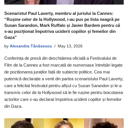
Scenaristul Paul Laverty, membru al juriului la Cannes:
“Rușine celor de la Hollywood, i-au pus pe lista neagră pe
Susan Sarandon, Mark Ruffalo și Javier Bardem pentru că
s-au poziționat împotriva uciderii copiilor și femeilor din
Gaza”
by
Alexandra Tănăsescu
May 13, 2026
Conferința de presă din deschiderea oficială a Festivalului de
Film de la Cannes a fost marcată de numeroase întrebări legate
de poziționarea juraților față de subiecte politice. Cea mai
puternică declarație a venit din partea scenaristului Paul Laverty,
care a felicitat festivalul pentru afișul cu Susan Sarandon și le-a
transmis celor de la Hollywood să le fie rușine pentru boicotarea
actorilor care s-au declarat împotriva uciderii copiilor și femeilor
din Gaza.