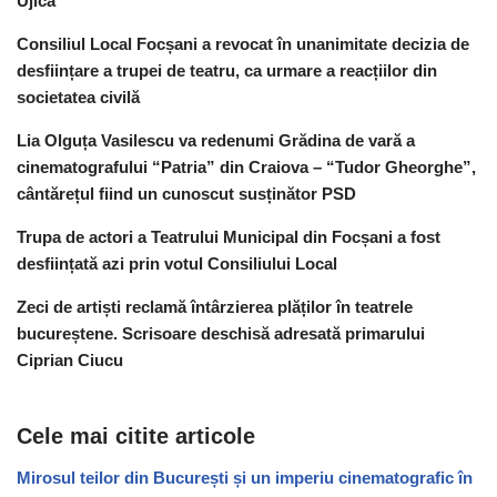
Ujică
Consiliul Local Focșani a revocat în unanimitate decizia de
desființare a trupei de teatru, ca urmare a reacțiilor din
societatea civilă
Lia Olguța Vasilescu va redenumi Grădina de vară a
cinematografului “Patria” din Craiova – “Tudor Gheorghe”,
cântărețul fiind un cunoscut susținător PSD
Trupa de actori a Teatrului Municipal din Focșani a fost
desființată azi prin votul Consiliului Local
Zeci de artiști reclamă întârzierea plăților în teatrele
bucureștene. Scrisoare deschisă adresată primarului
Ciprian Ciucu
Cele mai citite articole
Mirosul teilor din București și un imperiu cinematografic în