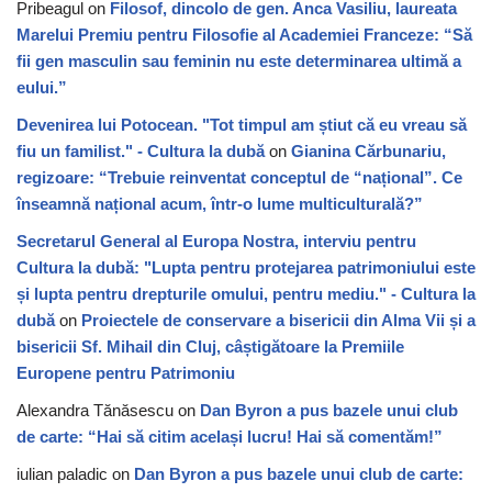
Pribeagul
on
Filosof, dincolo de gen. Anca Vasiliu, laureata
Marelui Premiu pentru Filosofie al Academiei Franceze: “Să
fii gen masculin sau feminin nu este determinarea ultimă a
eului.”
Devenirea lui Potocean. "Tot timpul am știut că eu vreau să
fiu un familist." - Cultura la dubă
on
Gianina Cărbunariu,
regizoare: “Trebuie reinventat conceptul de “național”. Ce
înseamnă național acum, într-o lume multiculturală?”
Secretarul General al Europa Nostra, interviu pentru
Cultura la dubă: "Lupta pentru protejarea patrimoniului este
și lupta pentru drepturile omului, pentru mediu." - Cultura la
dubă
on
Proiectele de conservare a bisericii din Alma Vii și a
bisericii Sf. Mihail din Cluj, câștigătoare la Premiile
Europene pentru Patrimoniu
Alexandra Tănăsescu
on
Dan Byron a pus bazele unui club
de carte: “Hai să citim același lucru! Hai să comentăm!”
iulian paladic
on
Dan Byron a pus bazele unui club de carte: