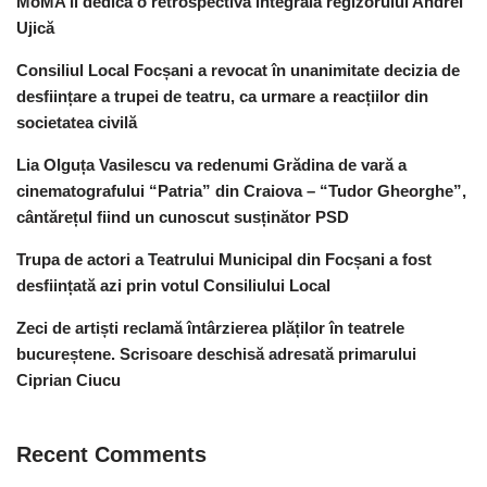
MoMA îi dedică o retrospectivă integrală regizorului Andrei
Ujică
Consiliul Local Focșani a revocat în unanimitate decizia de
desființare a trupei de teatru, ca urmare a reacțiilor din
societatea civilă
Lia Olguța Vasilescu va redenumi Grădina de vară a
cinematografului “Patria” din Craiova – “Tudor Gheorghe”,
cântărețul fiind un cunoscut susținător PSD
Trupa de actori a Teatrului Municipal din Focșani a fost
desființată azi prin votul Consiliului Local
Zeci de artiști reclamă întârzierea plăților în teatrele
bucureștene. Scrisoare deschisă adresată primarului
Ciprian Ciucu
Recent Comments