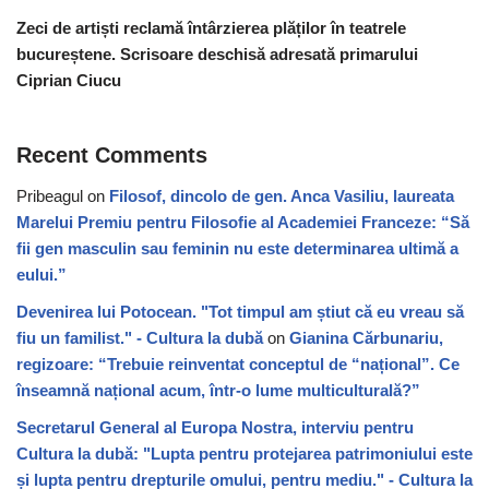
Zeci de artiști reclamă întârzierea plăților în teatrele
bucureștene. Scrisoare deschisă adresată primarului
Ciprian Ciucu
Recent Comments
Pribeagul
on
Filosof, dincolo de gen. Anca Vasiliu, laureata
Marelui Premiu pentru Filosofie al Academiei Franceze: “Să
fii gen masculin sau feminin nu este determinarea ultimă a
eului.”
Devenirea lui Potocean. "Tot timpul am știut că eu vreau să
fiu un familist." - Cultura la dubă
on
Gianina Cărbunariu,
regizoare: “Trebuie reinventat conceptul de “național”. Ce
înseamnă național acum, într-o lume multiculturală?”
Secretarul General al Europa Nostra, interviu pentru
Cultura la dubă: "Lupta pentru protejarea patrimoniului este
și lupta pentru drepturile omului, pentru mediu." - Cultura la