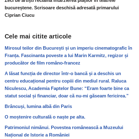
Zeci de artiști reclamă întârzierea plăților în teatrele
bucureștene. Scrisoare deschisă adresată primarului
Ciprian Ciucu
Cele mai citite articole
Mirosul teilor din București și un imperiu cinematografic în
Franța. Fascinanta poveste a lui Marin Karmitz, regizor și
producător de film româno-francez
A lăsat funcția de director într-o bancă și a deschis un
centru educațional pentru copiii din mediul rural. Raluca
Niculescu, Academia Faptelor Bune: “Eram foarte bine ca
statut social și financiar, doar că nu-mi găseam fericirea.”
Brâncuși, lumina albă din Paris
O moștenire culturală o naște pe alta.
Patrimoniul nimănui. Povestea românească a Muzeului
Național de Istorie a României