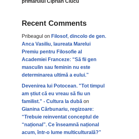
primarului Ciprian Ciucu
Recent Comments
Pribeagul
on
Filosof, dincolo de gen.
Anca Vasiliu, laureata Marelui
Premiu pentru Filosofie al
Academiei Franceze: “Să fii gen
masculin sau feminin nu este
determinarea ultimă a eului.”
Devenirea lui Potocean. "Tot timpul
am știut că eu vreau să fiu un
familist." - Cultura la dubă
on
Gianina Cărbunariu, regizoare:
“Trebuie reinventat conceptul de
“național”. Ce înseamnă național
acum, într-o lume multiculturală?”