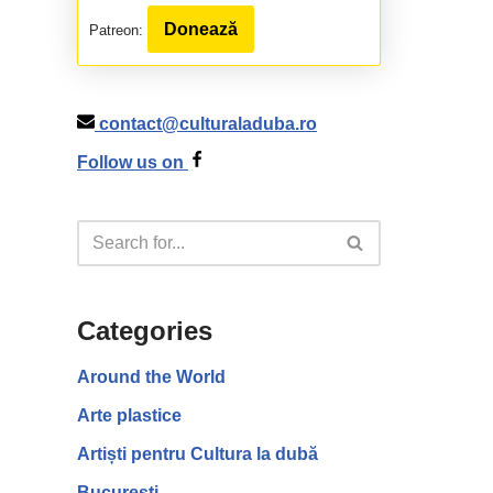
Donează
Patreon:
contact@culturaladuba.ro
Follow us on
Categories
Around the World
Arte plastice
Artiști pentru Cultura la dubă
București