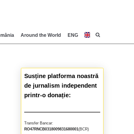
mânia
Around the World
ENG
Susține platforma noastră
de jurnalism independent
printr-o donație:
Transfer Bancar:
RO47RNCB0318009831680001
(BCR)