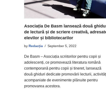
Asociația De Basm lansează două ghidu
de lectură și de scriere creativă, adresat
elevilor și bibliotecarilor
by
Redacția
September 5, 2022
De Basm – Asociația scriitorilor pentru copii și
adolescenți, ce promovează literatura română
contemporană pentru copii și tineret, lansează
două ghiduri dedicate promovării lecturii, activităț
acompaniate de evenimente plănuite pentru
promovarea acestora.