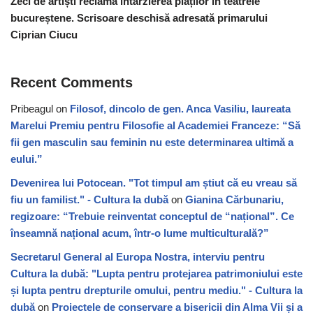
Zeci de artiști reclamă întârzierea plăților în teatrele
bucureștene. Scrisoare deschisă adresată primarului
Ciprian Ciucu
Recent Comments
Pribeagul
on
Filosof, dincolo de gen. Anca Vasiliu, laureata
Marelui Premiu pentru Filosofie al Academiei Franceze: “Să
fii gen masculin sau feminin nu este determinarea ultimă a
eului.”
Devenirea lui Potocean. "Tot timpul am știut că eu vreau să
fiu un familist." - Cultura la dubă
on
Gianina Cărbunariu,
regizoare: “Trebuie reinventat conceptul de “național”. Ce
înseamnă național acum, într-o lume multiculturală?”
Secretarul General al Europa Nostra, interviu pentru
Cultura la dubă: "Lupta pentru protejarea patrimoniului este
și lupta pentru drepturile omului, pentru mediu." - Cultura la
dubă
on
Proiectele de conservare a bisericii din Alma Vii și a