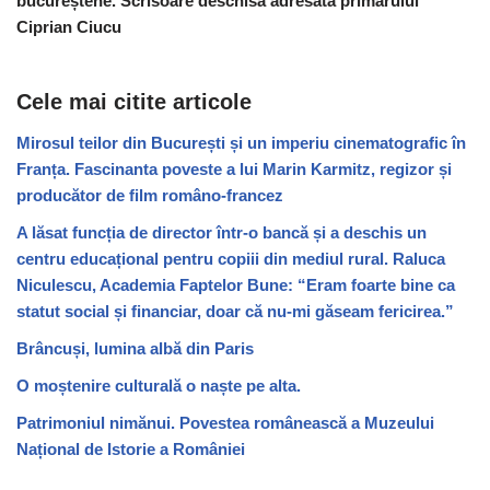
bucureștene. Scrisoare deschisă adresată primarului
Ciprian Ciucu
Cele mai citite articole
Mirosul teilor din București și un imperiu cinematografic în
Franța. Fascinanta poveste a lui Marin Karmitz, regizor și
producător de film româno-francez
A lăsat funcția de director într-o bancă și a deschis un
centru educațional pentru copiii din mediul rural. Raluca
Niculescu, Academia Faptelor Bune: “Eram foarte bine ca
statut social și financiar, doar că nu-mi găseam fericirea.”
Brâncuși, lumina albă din Paris
O moștenire culturală o naște pe alta.
Patrimoniul nimănui. Povestea românească a Muzeului
Național de Istorie a României