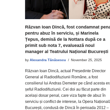
Răzvan Ioan Dincă, fost condamnat pena
pentru abuz în serviciu, și Marinela
Țepus, demisă de la Nottara după ce a
primit sub nota 7, evaluează noul
manager al Teatrului Național București
by
Alexandra Tănăsescu
November 25, 2025
Răzvan Ioan Dincă, actual Președinte Director
General al Radiodifuziunii Române, a fost
consilierul lui Andras Demeter pe când acesta er
șeful Radiodifuziunii. Cei doi au făcut parte din
același dosar penal, care viza fapte de abuz în
serviciu și conflict de interese, la Opera Național
București, condusă de Dincă în perioada 2012 –