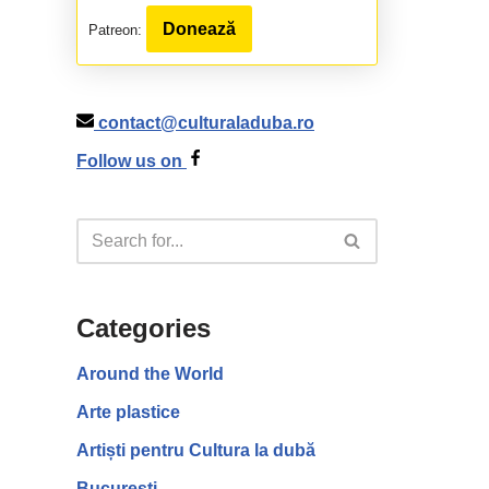
Donează
Patreon:
contact@culturaladuba.ro
Follow us on
Categories
Around the World
Arte plastice
Artiști pentru Cultura la dubă
București