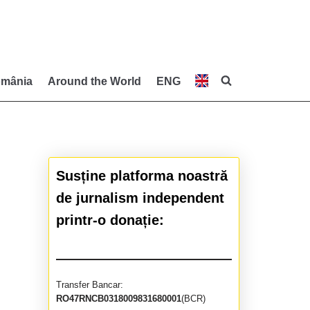
mânia
Around the World
ENG
Susține platforma noastră
de jurnalism independent
printr-o donație:
Transfer Bancar:
RO47RNCB0318009831680001
(BCR)