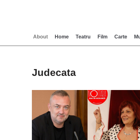
Skip
to
content
About
Home
Teatru
Film
Carte
Mu
Judecata