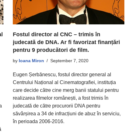
l
Fostul director al CNC – trimis în
judecată de DNA. Ar fi favorizat finanțări
pentru 9 producători de film.
by
Ioana Miron
September 7, 2020
Eugen Șerbănescu, fostul director general al
Centrului Național al Cinematografiei, instituția
care decide către cine merg banii statului pentru
realizarea filmelor românești, a fost trimis în
a
judecată de către procurorii DNA pentru
săvârșirea a 34 de infracțiuni de abuz în serviciu,
în perioada 2006-2016.
ă