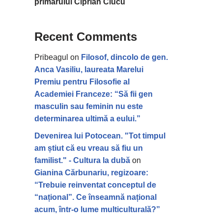
primarului Ciprian Ciucu
Recent Comments
Pribeagul
on
Filosof, dincolo de gen.
Anca Vasiliu, laureata Marelui
Premiu pentru Filosofie al
Academiei Franceze: “Să fii gen
masculin sau feminin nu este
determinarea ultimă a eului.”
Devenirea lui Potocean. "Tot timpul
am știut că eu vreau să fiu un
familist." - Cultura la dubă
on
Gianina Cărbunariu, regizoare:
“Trebuie reinventat conceptul de
“național”. Ce înseamnă național
acum, într-o lume multiculturală?”