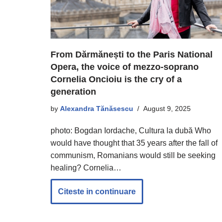
From Dărmănești to the Paris National
Opera, the voice of mezzo-soprano
Cornelia Oncioiu is the cry of a
generation
by
Alexandra Tănăsescu
August 9, 2025
photo: Bogdan Iordache, Cultura la dubă Who
would have thought that 35 years after the fall of
communism, Romanians would still be seeking
healing? Cornelia…
Citeste in continuare