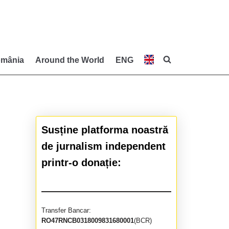
mânia
Around the World
ENG
Susține platforma noastră
de jurnalism independent
printr-o donație:
Transfer Bancar:
RO47RNCB0318009831680001
(BCR)