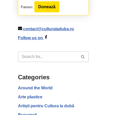
Donează
Patreon:
contact@culturaladuba.ro
Follow us on
Categories
Around the World
Arte plastice
Artiști pentru Cultura la dubă
București