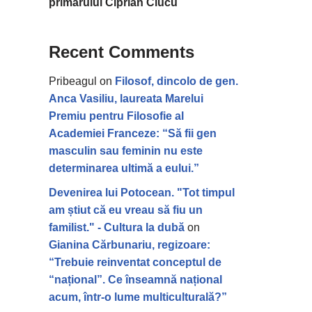
primarului Ciprian Ciucu
Recent Comments
Pribeagul
on
Filosof, dincolo de gen.
Anca Vasiliu, laureata Marelui
Premiu pentru Filosofie al
Academiei Franceze: “Să fii gen
masculin sau feminin nu este
determinarea ultimă a eului.”
Devenirea lui Potocean. "Tot timpul
am știut că eu vreau să fiu un
familist." - Cultura la dubă
on
Gianina Cărbunariu, regizoare:
“Trebuie reinventat conceptul de
“național”. Ce înseamnă național
acum, într-o lume multiculturală?”