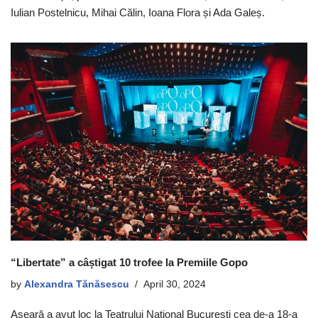
Iulian Postelnicu, Mihai Călin, Ioana Flora și Ada Galeș.
“Libertate” a câștigat 10 trofee la Premiile Gopo
by
Alexandra Tănăsescu
April 30, 2024
Aseară a avut loc la Teatrului Național București cea de-a 18-a