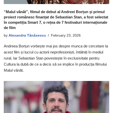
“Malul vânăt”, filmul de debut al Andreei Borțun și primul
proiect românesc finanțat de Sebastian Stan, a fost selectat
în competiția Smart 7, o rețea de 7 festivaluri internaționale
de film
by
Alexandra Tănăsescu
February 23, 2026
Andreea Borțun vorbește mai jos despre munca de cercetare la
acest film și lucrul cu actorii neprofesioniști, întâlniți în mediul
rural. Iar Sebastian Stan povestește în exclusivitate pentru
Cultura la dubă de ce a decis să se implice în producția filmului
Malul vânăt.