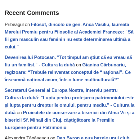
Recent Comments
Pribeagul
on
Filosof, dincolo de gen. Anca Vasiliu, laureata
Marelui Premiu pentru Filosofie al Academiei Franceze: “Să
fii gen masculin sau feminin nu este determinarea ultimă a
eului.”
Devenirea lui Potocean. "Tot timpul am știut că eu vreau să
fiu un familist." - Cultura la dubă
on
Gianina Cărbunariu,
regizoare: “Trebuie reinventat conceptul de “național”. Ce
înseamnă național acum, într-o lume multiculturală?”
Secretarul General al Europa Nostra, interviu pentru
Cultura la dubă: "Lupta pentru protejarea patrimoniului este
și lupta pentru drepturile omului, pentru mediu." - Cultura la
dubă
on
Proiectele de conservare a bisericii din Alma Vii și a
bisericii Sf. Mihail din Cluj, câștigătoare la Premiile
Europene pentru Patrimoniu
Alexandra Tănăsescu
on
Dan Byron a pus bazele unui club