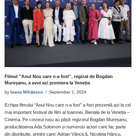
Filmul “Anul Nou care n-a fost”, regizat de Bogdan
Mureșanu, a avut azi premiera la Veneția
by
Ioana Mihăescu
September 1, 2024
Echipa filmului “Anul Nou care n-a fost” a fost prezentă azi la cel
mai important festival de film al toamnei, Bienala de la Veneția –
Cinema. Pe covorul roșu au pășit regizorul Bogdan Mureșanu,
producătoarea Ada Solomon și numeroși actori care fac parte
din distribuție, printre care: Adrian Văncică, Nicoleta Hâncu,