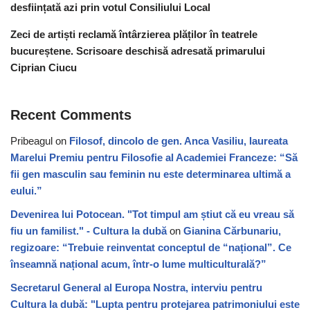
desființată azi prin votul Consiliului Local
Zeci de artiști reclamă întârzierea plăților în teatrele
bucureștene. Scrisoare deschisă adresată primarului
Ciprian Ciucu
Recent Comments
Pribeagul
on
Filosof, dincolo de gen. Anca Vasiliu, laureata
Marelui Premiu pentru Filosofie al Academiei Franceze: “Să
fii gen masculin sau feminin nu este determinarea ultimă a
eului.”
Devenirea lui Potocean. "Tot timpul am știut că eu vreau să
fiu un familist." - Cultura la dubă
on
Gianina Cărbunariu,
regizoare: “Trebuie reinventat conceptul de “național”. Ce
înseamnă național acum, într-o lume multiculturală?”
Secretarul General al Europa Nostra, interviu pentru
Cultura la dubă: "Lupta pentru protejarea patrimoniului este