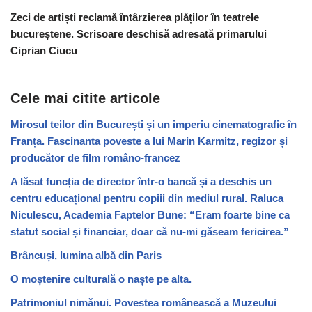
Zeci de artiști reclamă întârzierea plăților în teatrele
bucureștene. Scrisoare deschisă adresată primarului
Ciprian Ciucu
Cele mai citite articole
Mirosul teilor din București și un imperiu cinematografic în
Franța. Fascinanta poveste a lui Marin Karmitz, regizor și
producător de film româno-francez
A lăsat funcția de director într-o bancă și a deschis un
centru educațional pentru copiii din mediul rural. Raluca
Niculescu, Academia Faptelor Bune: “Eram foarte bine ca
statut social și financiar, doar că nu-mi găseam fericirea.”
Brâncuși, lumina albă din Paris
O moștenire culturală o naște pe alta.
Patrimoniul nimănui. Povestea românească a Muzeului