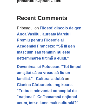
primarului Ciprian Ciucu
Recent Comments
Pribeagul
on
Filosof, dincolo de gen.
Anca Vasiliu, laureata Marelui
Premiu pentru Filosofie al
Academiei Franceze: “Să fii gen
masculin sau feminin nu este
determinarea ultimă a eului.”
Devenirea lui Potocean. "Tot timpul
am știut că eu vreau să fiu un
familist." - Cultura la dubă
on
Gianina Cărbunariu, regizoare:
“Trebuie reinventat conceptul de
“național”. Ce înseamnă național
acum, într-o lume multiculturală?”