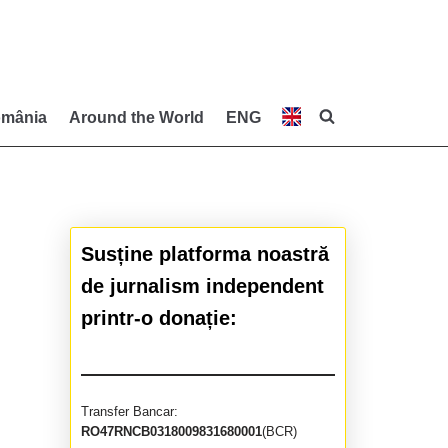
mânia
Around the World
ENG
Susține platforma noastră
de jurnalism independent
printr-o donație:
Transfer Bancar:
RO47RNCB0318009831680001
(BCR)