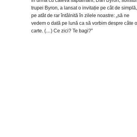
În urmă cu câteva săptămâni, Dan Byron, solistul
trupei Byron, a lansat o invitație pe cât de simplă,
pe atât de rar întâlnită în zilele noastre: „să ne
vedem o dată pe lună ca să vorbim despre câte 
carte. (…) Ce zici? Te bagi?”