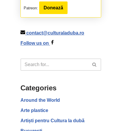
Donează
Patreon:
contact@culturaladuba.ro
Follow us on
Categories
Around the World
Arte plastice
Artiști pentru Cultura la dubă
București