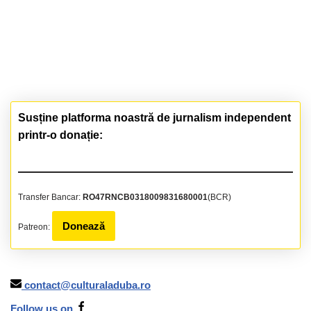
Susține platforma noastră de jurnalism independent
printr-o donație:
Transfer Bancar:
RO47RNCB0318009831680001
(BCR)
Donează
Patreon:
contact@culturaladuba.ro
Follow us on