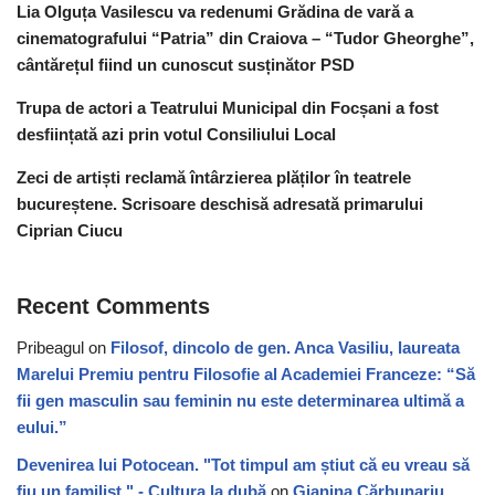
Lia Olguța Vasilescu va redenumi Grădina de vară a
cinematografului “Patria” din Craiova – “Tudor Gheorghe”,
cântărețul fiind un cunoscut susținător PSD
Trupa de actori a Teatrului Municipal din Focșani a fost
desființată azi prin votul Consiliului Local
Zeci de artiști reclamă întârzierea plăților în teatrele
bucureștene. Scrisoare deschisă adresată primarului
Ciprian Ciucu
Recent Comments
Pribeagul
on
Filosof, dincolo de gen. Anca Vasiliu, laureata
Marelui Premiu pentru Filosofie al Academiei Franceze: “Să
fii gen masculin sau feminin nu este determinarea ultimă a
eului.”
Devenirea lui Potocean. "Tot timpul am știut că eu vreau să
fiu un familist." - Cultura la dubă
on
Gianina Cărbunariu,