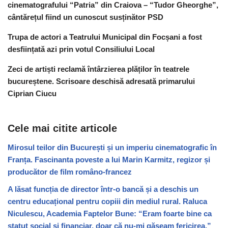
cinematografului “Patria” din Craiova – “Tudor Gheorghe”,
cântărețul fiind un cunoscut susținător PSD
Trupa de actori a Teatrului Municipal din Focșani a fost
desființată azi prin votul Consiliului Local
Zeci de artiști reclamă întârzierea plăților în teatrele
bucureștene. Scrisoare deschisă adresată primarului
Ciprian Ciucu
Cele mai citite articole
Mirosul teilor din București și un imperiu cinematografic în
Franța. Fascinanta poveste a lui Marin Karmitz, regizor și
producător de film româno-francez
A lăsat funcția de director într-o bancă și a deschis un
centru educațional pentru copiii din mediul rural. Raluca
Niculescu, Academia Faptelor Bune: “Eram foarte bine ca
statut social și financiar, doar că nu-mi găseam fericirea.”