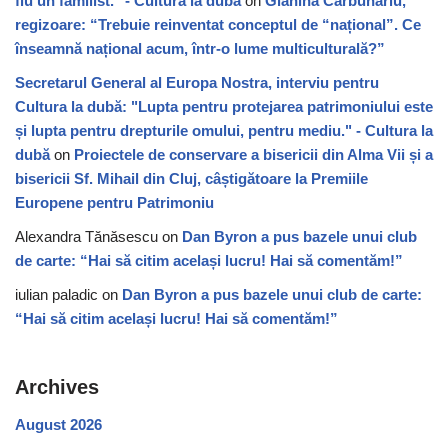
fiu un familist." - Cultura la dubă
on
Gianina Cărbunariu,
regizoare: “Trebuie reinventat conceptul de “național”. Ce
înseamnă național acum, într-o lume multiculturală?”
Secretarul General al Europa Nostra, interviu pentru
Cultura la dubă: "Lupta pentru protejarea patrimoniului este
și lupta pentru drepturile omului, pentru mediu." - Cultura la
dubă
on
Proiectele de conservare a bisericii din Alma Vii și a
bisericii Sf. Mihail din Cluj, câștigătoare la Premiile
Europene pentru Patrimoniu
Alexandra Tănăsescu
on
Dan Byron a pus bazele unui club
de carte: “Hai să citim același lucru! Hai să comentăm!”
iulian paladic
on
Dan Byron a pus bazele unui club de carte:
“Hai să citim același lucru! Hai să comentăm!”
Archives
August 2026