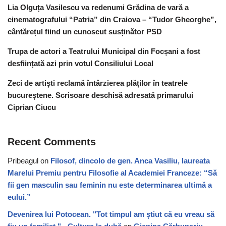
Lia Olguța Vasilescu va redenumi Grădina de vară a
cinematografului “Patria” din Craiova – “Tudor Gheorghe”,
cântărețul fiind un cunoscut susținător PSD
Trupa de actori a Teatrului Municipal din Focșani a fost
desființată azi prin votul Consiliului Local
Zeci de artiști reclamă întârzierea plăților în teatrele
bucureștene. Scrisoare deschisă adresată primarului
Ciprian Ciucu
Recent Comments
Pribeagul
on
Filosof, dincolo de gen. Anca Vasiliu, laureata
Marelui Premiu pentru Filosofie al Academiei Franceze: “Să
fii gen masculin sau feminin nu este determinarea ultimă a
eului.”
Devenirea lui Potocean. "Tot timpul am știut că eu vreau să