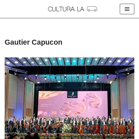
Skip
to
content
Gautier Capucon