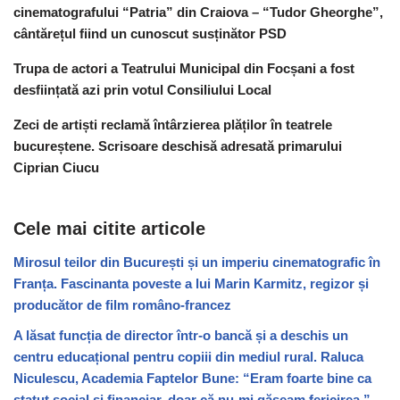
cinematografului “Patria” din Craiova – “Tudor Gheorghe”,
cântărețul fiind un cunoscut susținător PSD
Trupa de actori a Teatrului Municipal din Focșani a fost
desființată azi prin votul Consiliului Local
Zeci de artiști reclamă întârzierea plăților în teatrele
bucureștene. Scrisoare deschisă adresată primarului
Ciprian Ciucu
Cele mai citite articole
Mirosul teilor din București și un imperiu cinematografic în
Franța. Fascinanta poveste a lui Marin Karmitz, regizor și
producător de film româno-francez
A lăsat funcția de director într-o bancă și a deschis un
centru educațional pentru copiii din mediul rural. Raluca
Niculescu, Academia Faptelor Bune: “Eram foarte bine ca
statut social și financiar, doar că nu-mi găseam fericirea.”