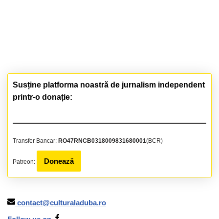
Susține platforma noastră de jurnalism independent
printr-o donație:
Transfer Bancar:
RO47RNCB0318009831680001
(BCR)
Donează
Patreon:
contact@culturaladuba.ro